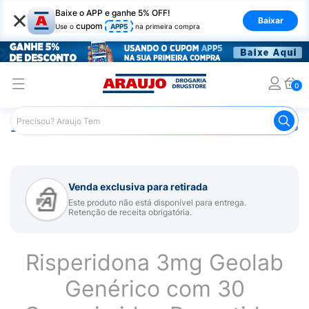
×
Baixe o APP e ganhe 5% OFF!
Baixar
cupom
Use o
APP5
na primeira compra
0
Araujo
Medicamentos
Remédio para Sistema Nervoso Ce
Venda exclusiva para retirada
Este produto não está disponível para entrega.
Retenção de receita obrigatória.
Risperidona 3mg Geolab
Genérico com 30