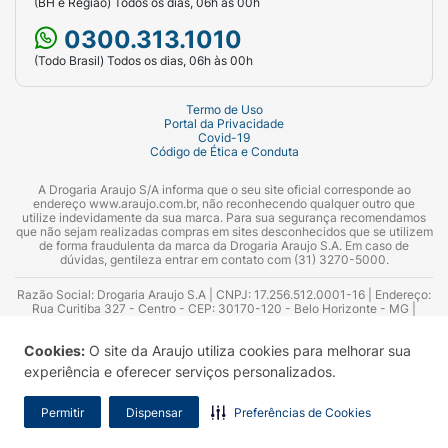
(BH e Região) Todos os dias, 06h às 00h
0300.313.1010
(Todo Brasil) Todos os dias, 06h às 00h
Termo de Uso
Portal da Privacidade
Covid-19
Código de Ética e Conduta
A Drogaria Araujo S/A informa que o seu site oficial corresponde ao
endereço www.araujo.com.br, não reconhecendo qualquer outro que
utilize indevidamente da sua marca. Para sua segurança recomendamos
que não sejam realizadas compras em sites desconhecidos que se utilizem
de forma fraudulenta da marca da Drogaria Araujo S.A. Em caso de
dúvidas, gentileza entrar em contato com (31) 3270-5000.
Razão Social: Drogaria Araujo S.A | CNPJ: 17.256.512.0001-16 | Endereço:
Rua Curitiba 327 - Centro - CEP: 30170-120 - Belo Horizonte - MG |
Telefones: 0300.313.1010 e (31) 3270-5000 Horário de funcionamento -
06:00h às 00:00h | Consultores técnicos responsáveis: Hairton Ayres
Cookies:
O site da Araujo utiliza cookies para melhorar sua
Azevedo Guimarães – CRF 10.965 | Yasmin Silva Alvarenga – CRF 52.584 -
Consultor substituto: Thiago Aguiar Pinheiro - CRF Nº 13.748. Alvará
experiência e oferecer serviços personalizados.
Sanitário: 2025020713 | Autorização de Funcionamento da Empresa (AFE):
7.16355-1
Permitir
Dispensar
Preferências de Cookies