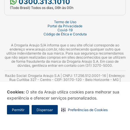
0300.313.1010
(Todo Brasil) Todos os dias, 06h às 00h
Termo de Uso
Portal da Privacidade
Covid-19
Código de Ética e Conduta
A Drogaria Araujo S/A informa que o seu site oficial corresponde ao
endereço www.araujo.com.br, não reconhecendo qualquer outro que
utilize indevidamente da sua marca. Para sua segurança recomendamos
que não sejam realizadas compras em sites desconhecidos que se utilizem
de forma fraudulenta da marca da Drogaria Araujo S.A. Em caso de
dúvidas, gentileza entrar em contato com (31) 3270-5000.
Razão Social: Drogaria Araujo S.A | CNPJ: 17.256.512.0001-16 | Endereço:
Rua Curitiba 327 - Centro - CEP: 30170-120 - Belo Horizonte - MG |
Telefones: 0300.313.1010 e (31) 3270-5000 Horário de funcionamento -
06:00h às 00:00h | Consultores técnicos responsáveis: Hairton Ayres
Cookies:
O site da Araujo utiliza cookies para melhorar sua
Azevedo Guimarães – CRF 10.965 | Yasmin Silva Alvarenga – CRF 52.584 -
Consultor substituto: Thiago Aguiar Pinheiro - CRF Nº 13.748. Alvará
experiência e oferecer serviços personalizados.
Sanitário: 2025020713 | Autorização de Funcionamento da Empresa (AFE):
7.16355-1
Permitir
Dispensar
Preferências de Cookies