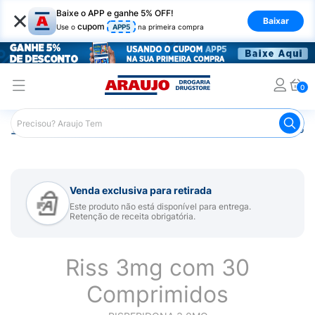
×
Baixe o APP e ganhe 5% OFF!
Baixar
cupom
Use o
APP5
na primeira compra
0
Araujo
Medicamentos
Remédio para Sistema Nervoso Ce
Venda exclusiva para retirada
Este produto não está disponível para entrega.
Retenção de receita obrigatória.
Riss 3mg com 30
Comprimidos