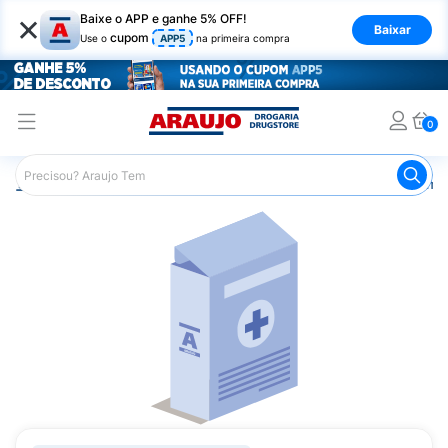
×
Baixe o APP e ganhe 5% OFF!
Baixar
cupom
Use o
APP5
na primeira compra
0
Araujo
Medicamentos
Remédios Cardiológicos
Reméd