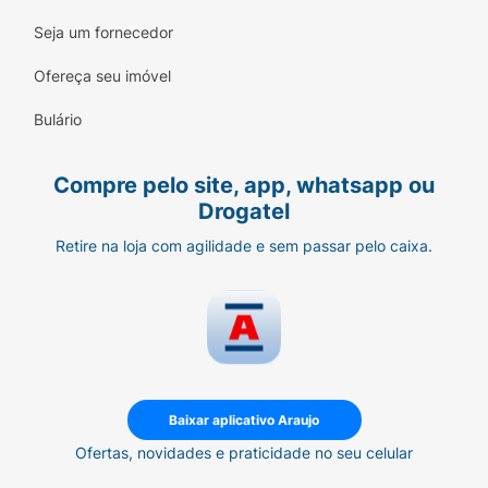
sintomática;
Seja um fornecedor
Doença do nódulo sinusal (uma forma
Ofereça seu imóvel
específica de arritmia), transtornos
preexistentes de alto grau da condução sino-
Bulário
atrial, bloqueios atrioventriculares de segundo
e terceiro graus, bloqueio de ramo ou
Compre pelo site, app, whatsapp ou
bloqueio distal na ausência de marca-passo
Drogatel
externo;
Retire na loja com agilidade e sem passar pelo caixa.
Doença pulmonar obstrutiva grave (doença
crônica dos pulmões que diminui a
capacidade para a respiração);
Distúrbio eletrolítico não compensado (ex.
desordens nos níveis de potássio no sangue);
Pressão sanguínea arterial baixa acentuada;
Baixar aplicativo Araujo
Ofertas, novidades e praticidade no seu celular
Pacientes que recebem tratamento