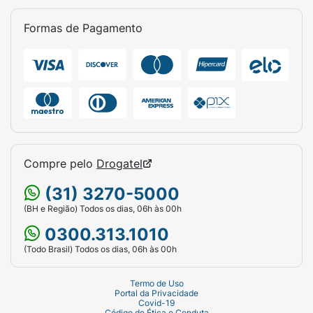
concomitante com ritonavir;
Formas de Pagamento
Miastenia grave (doença na qual a
transmissão neuromuscular é afetada);
Ocorrência de infarto agudo do miocárdio
nos últimos 3 meses.
Compre pelo
Drogatel
(31) 3270-5000
(BH e Região) Todos os dias, 06h às 00h
0300.313.1010
(Todo Brasil) Todos os dias, 06h às 00h
Termo de Uso
Portal da Privacidade
Covid-19
Código de Ética e Conduta