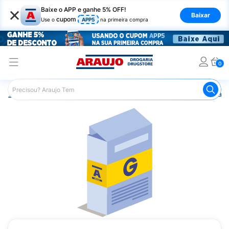
×
Baixe o APP e ganhe 5% OFF!
Baixar
cupom
Use o
APP5
na primeira compra
0
Araujo
Medicamentos
Remédio para o Sistema Circulató