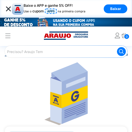
×
Baixe o APP e ganhe 5% OFF!
Baixar
cupom
Use o
APP5
na primeira compra
0
Araujo
Medicamentos
Remédio para o Sistema Circulató