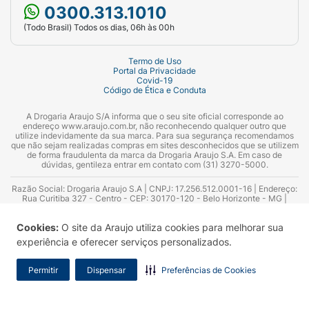
0300.313.1010
(Todo Brasil) Todos os dias, 06h às 00h
Termo de Uso
Portal da Privacidade
Covid-19
Código de Ética e Conduta
A Drogaria Araujo S/A informa que o seu site oficial corresponde ao
endereço www.araujo.com.br, não reconhecendo qualquer outro que
utilize indevidamente da sua marca. Para sua segurança recomendamos
que não sejam realizadas compras em sites desconhecidos que se utilizem
de forma fraudulenta da marca da Drogaria Araujo S.A. Em caso de
dúvidas, gentileza entrar em contato com (31) 3270-5000.
Razão Social: Drogaria Araujo S.A | CNPJ: 17.256.512.0001-16 | Endereço:
Rua Curitiba 327 - Centro - CEP: 30170-120 - Belo Horizonte - MG |
Telefones: 0300.313.1010 e (31) 3270-5000 Horário de funcionamento -
06:00h às 00:00h | Consultores técnicos responsáveis: Hairton Ayres
Cookies:
O site da Araujo utiliza cookies para melhorar sua
Azevedo Guimarães – CRF 10.965 | Yasmin Silva Alvarenga – CRF 52.584 -
Consultor substituto: Thiago Aguiar Pinheiro - CRF Nº 13.748. Alvará
experiência e oferecer serviços personalizados.
Sanitário: 2025020713 | Autorização de Funcionamento da Empresa (AFE):
7.16355-1
Permitir
Dispensar
Preferências de Cookies