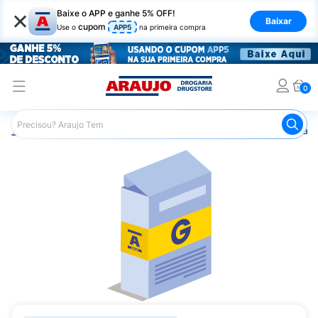
×
Baixe o APP e ganhe 5% OFF!
Baixar
cupom
Use o
APP5
na primeira compra
0
Araujo
Medicamentos
Remédio para o Sistema Circulató