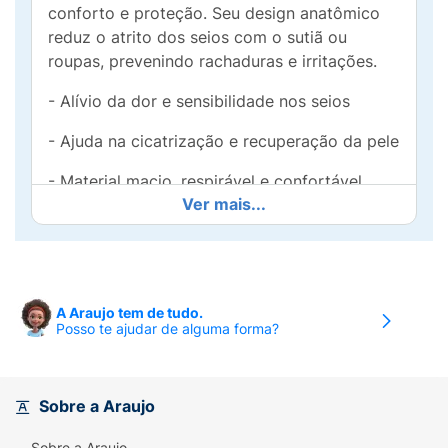
conforto e proteção. Seu design anatômico
reduz o atrito dos seios com o sutiã ou
roupas, prevenindo rachaduras e irritações.
- Alívio da dor e sensibilidade nos seios
- Ajuda na cicatrização e recuperação da pele
- Material macio, respirável e confortável
Ver mais...
- Ideal para mamães em fase de
amamentação
Perfeita para o pós-parto, essa rosquinha
protetora ajuda a tornar a amamentação uma
A Araujo tem de tudo.
Posso te ajudar de alguma forma?
experiência mais tranquila e confortável.
Cuide de você enquanto nutre seu bebê com
carinho!
Sobre a Araujo
Sobre a Araujo