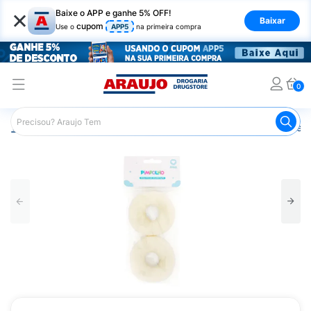
×
Baixe o APP e ganhe 5% OFF!
Baixar
cupom
Use o
APP5
na primeira compra
0
Araujo
Infantil
Cuidados para as Mamães
Protetores