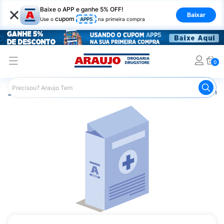
×
Baixe o APP e ganhe 5% OFF!
Baixar
cupom
Use o
APP5
na primeira compra
0
Araujo
Medicamentos
Remédios Cardiológicos
Reméd