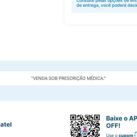
Consulte pelas opções de ent
de entrega, você poderá deci
"VENDA SOB PRESCRIÇÃO MÉDICA."
Baixe o A
atel
OFF!
Use o
cupom