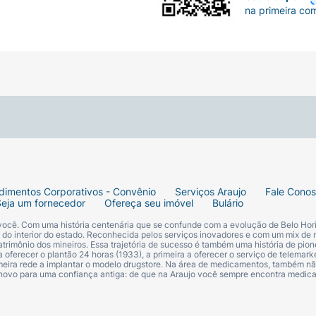
na primeira co
dimentos Corporativos - Convênio
Serviços Araujo
Fale Cono
Seja um fornecedor
Ofereça seu imóvel
Bulário
 você. Com uma história centenária que se confunde com a evolução de Belo Hori
s do interior do estado. Reconhecida pelos serviços inovadores e com um mix de 
trimônio dos mineiros. Essa trajetória de sucesso é também uma história de pion
 oferecer o plantão 24 horas (1933), a primeira a oferecer o serviço de telemarke
primeira rede a implantar o modelo drugstore. Na área de medicamentos, também nã
 novo para uma confiança antiga: de que na Araujo você sempre encontra medi