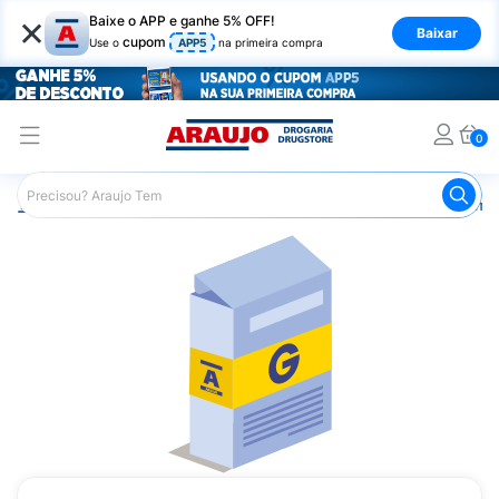
×
Baixe o APP e ganhe 5% OFF!
Baixar
cupom
Use o
APP5
na primeira compra
0
Araujo
Medicamentos
Remédios Cardiológicos
Reméd