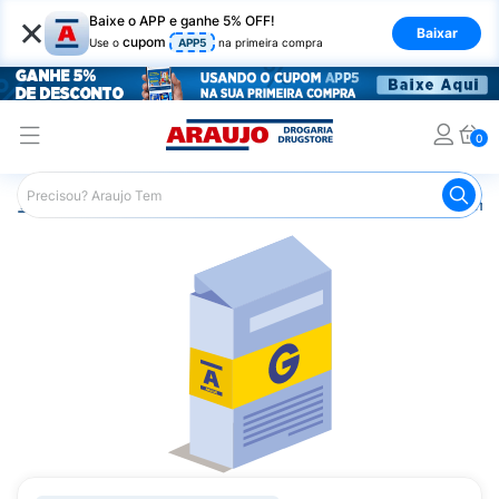
×
Baixe o APP e ganhe 5% OFF!
Baixar
cupom
Use o
APP5
na primeira compra
0
Araujo
Medicamentos
Remédios Cardiológicos
Reméd