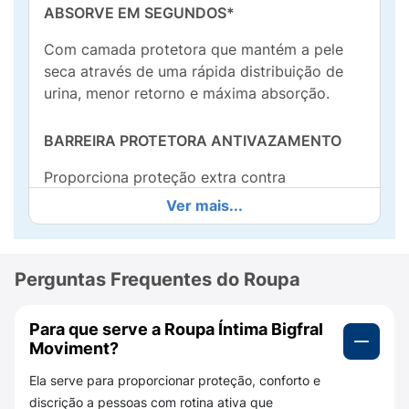
ABSORVE EM SEGUNDOS*
Com camada protetora que mantém a pele
seca através de uma rápida distribuição de
urina, menor retorno e máxima absorção.
BARREIRA PROTETORA ANTIVAZAMENTO
Proporciona proteção extra contra
vazamentos, permitindo que você se
Ver mais...
movimente naturalmente no seu dia a dia.
SISTEMA ANTIODOR
Perguntas Frequentes do Roupa
Sistema que neutraliza o odor da urina,
contribuindo para seu bem-estar.
Para que serve a Roupa Íntima Bigfral
Moviment?
Bigfral Moviment Feminina é a calcinha
Ela serve para proporcionar proteção, conforto e
descartável ideal para incontinência
discrição a pessoas com rotina ativa que