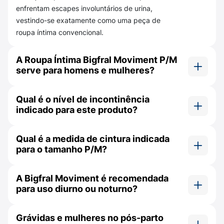
moderada a intensa. Foi desenvolvida
enfrentam escapes involuntários de urina,
especialmente para mulheres, pois além de
vestindo-se exatamente como uma peça de
ser discreta, tem toque suave como algodão
roupa íntima convencional.
proporcionando maior conforto. Absorve em
segundos mantendo a umidade longe da pele
A Roupa Íntima Bigfral Moviment P/M
e deixando-a até 2x mais seca. As barreiras
serve para homens e mulheres?
antivazamento e o controle de até 100% dos
Sim. O produto possui um corte anatômico e
odores proporcionam segurança para que
Qual é o nível de incontinência
unissex, ajustando-se perfeitamente e
você desfrute seu dia e se movimente com
indicado para este produto?
garantindo conforto tanto para o corpo
confiança.
masculino quanto para o feminino.
Ela é indicada especificamente para casos de
Qual é a medida de cintura indicada
incontinência urinária moderada.
para o tamanho P/M?
O tamanho P/M é recomendado para pessoas
A Bigfral Moviment é recomendada
que possuem uma medida de cintura (ou
para uso diurno ou noturno?
quadril) que varia entre 86 cm e 116 cm.
Ela é recomendada para uso diurno.
Grávidas e mulheres no pós-parto