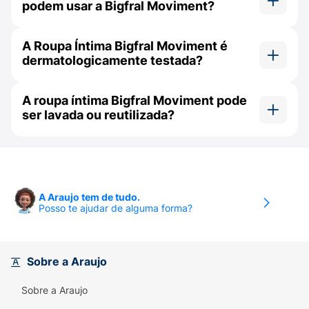
podem usar a Bigfral Moviment?
Sim. Ela é altamente recomendada para o
A Roupa Íntima Bigfral Moviment é
período de gravidez e puerpério (pós-parto),
dermatologicamente testada?
ajudando a conter os escapes de xixi de forma
segura, mantendo a usuária seca e confortável.
Sim. O produto é dermatologicamente testado,
A roupa íntima Bigfral Moviment pode
garantindo total segurança para o uso diário e
ser lavada ou reutilizada?
auxiliando na prevenção de possíveis irritações
na pele.
Não. O produto é estritamente descartável e de
uso único. Após a utilização, deve rasgar a
lateral da peça, enrolá-la e descartá-la
diretamente no lixo.
A Araujo tem de tudo.
Posso te ajudar de alguma forma?
Sobre a Araujo
Sobre a Araujo