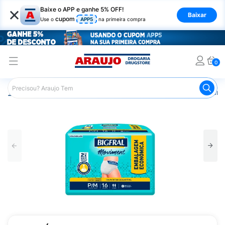
×
Baixe o APP e ganhe 5% OFF!
Baixar
cupom
Use o
APP5
na primeira compra
0
Araujo
Saúde e Bem Estar
Cuidado Adulto
Roupa Ínt