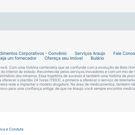
or conforto e segurança contra fugas;
o produto com maior facilidade.
dimentos Corporativos - Convênio
Serviços Araujo
Fale Cono
Seja um fornecedor
Ofereça seu imóvel
Bulário
 você. Com uma história centenária que se confunde com a evolução de Belo Hori
s do interior do estado. Reconhecida pelos serviços inovadores e com um mix de 
trimônio dos mineiros. Essa trajetória de sucesso é também uma história de pion
 oferecer o plantão 24 horas (1933), a primeira a oferecer o serviço de telemarke
primeira rede a implantar o modelo drugstore. Na área de medicamentos, também nã
 novo para uma confiança antiga: de que na Araujo você sempre encontra medi
tica e Conduta