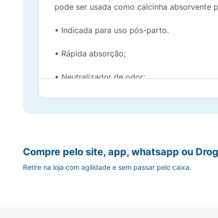
pode ser usada como calcinha absorvente pó
• Indicada para uso pós-parto.
• Rápida absorção;
• Neutralizador de odor;
• Molda ao corpo (veste como uma calcinha
• Feminina e discreta: nas cores nude e pret
• Segura e confortável;
Compre pelo site, app, whatsapp ou Drog
Retire na loja com agilidade e sem passar pelo caixa.
• Toque suave - Material semelhante ao tec
conforto;
• Elásticos suaves em volta da cintura permi