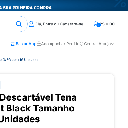
Olá, Entre ou Cadastre-se
R$ 0,00
0
Baixar App
Acompanhar Pedido
Central Araujo
ho G/EG com 16 Unidades
 Descartável Tena
et Black Tamanho
Unidades