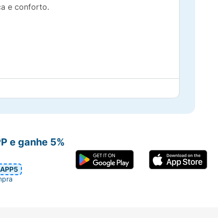
a e conforto.
PP e ganhe 5%
APP5
o de plástico, proporcionando maior
mpra