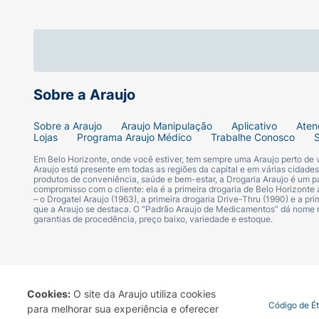
• Elásticos duplos nas pernas para um melh
• Costuras laterais removíveis para retirar 
Sobre a Araujo
Sobre a Araujo
Araujo Manipulação
Aplicativo
Aten
Lojas
Programa Araujo Médico
Trabalhe Conosco
Em Belo Horizonte, onde você estiver, tem sempre uma Araujo perto de
Araujo está presente em todas as regiões da capital e em várias cidade
produtos de conveniência, saúde e bem-estar, a Drogaria Araujo é um pa
compromisso com o cliente: ela é a primeira drogaria de Belo Horizonte a
– o Drogatel Araujo (1963), a primeira drogaria Drive-Thru (1990) e a 
que a Araujo se destaca. O “Padrão Araujo de Medicamentos” dá nome
garantias de procedência, preço baixo, variedade e estoque.
Cookies:
O site da Araujo utiliza cookies
Termo de Uso
Portal da Privacidade
Covid-19
Código de É
para melhorar sua experiência e oferecer