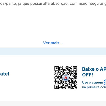
s-parto, já que possui alta absorção, com maior seguranç
Ver mais...
 absorvente);
a;
Baixe o A
atel
OFF!
Use o
cupom
ido que garante mais maciez ao produto, sem o ruído típic
na primeira co
tindo um ajuste perfeito;