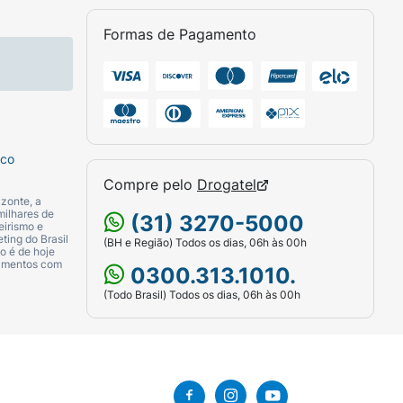
Formas de Pagamento
sco
Compre pelo
Drogatel
zonte, a
milhares de
(31) 3270-5000
eirismo e
ting do Brasil
(BH e Região) Todos os dias, 06h às 00h
o é de hoje
camentos com
0300.313.1010.
(Todo Brasil) Todos os dias, 06h às 00h