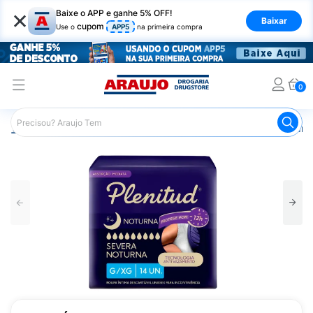
×
Baixe o APP e ganhe 5% OFF!
Baixar
cupom
Use o
APP5
na primeira compra
0
Araujo
Saúde e Bem Estar
Cuidado Adulto
Roupa Ínt