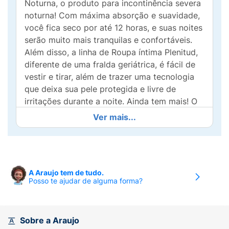
Noturna, o produto para incontinência severa
noturna! Com máxima absorção e suavidade,
você fica seco por até 12 horas, e suas noites
serão muito mais tranquilas e confortáveis.
Além disso, a linha de Roupa íntima Plenitud,
diferente de uma fralda geriátrica, é fácil de
vestir e tirar, além de trazer uma tecnologia
que deixa sua pele protegida e livre de
irritações durante a noite. Ainda tem mais! O
controle de odores da Roupa íntima Plenitud
Ver mais...
Noturna é um diferencial. Ele neutraliza
odores indesejáveis, garantindo uma
sensação de frescor e higiene a noite toda.
Venha descobrir o melhor aliado contra a
A Araujo tem de tudo.
incontinência severa noturna!
Posso te ajudar de alguma forma?
Sobre a Araujo