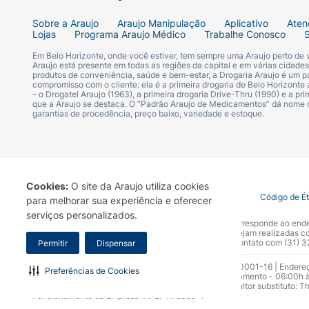
Sobre a Araujo
Araujo Manipulação
Aplicativo
Aten
Lojas
Programa Araujo Médico
Trabalhe Conosco
Em Belo Horizonte, onde você estiver, tem sempre uma Araujo perto de
Araujo está presente em todas as regiões da capital e em várias cidade
produtos de conveniência, saúde e bem-estar, a Drogaria Araujo é um pa
compromisso com o cliente: ela é a primeira drogaria de Belo Horizonte a
– o Drogatel Araujo (1963), a primeira drogaria Drive-Thru (1990) e a 
que a Araujo se destaca. O “Padrão Araujo de Medicamentos” dá nome
garantias de procedência, preço baixo, variedade e estoque.
Cookies:
O site da Araujo utiliza cookies
Termo de Uso
Portal da Privacidade
Covid-19
Código de É
para melhorar sua experiência e oferecer
serviços personalizados.
A Drogaria Araujo S/A informa que o seu site oficial corresponde ao e
marca. Para sua segurança recomendamos que não sejam realizadas com
Araujo S.A. Em caso de dúvidas, gentileza entrar em contato com (31)
Permitir
Dispensar
Razão Social: Drogaria Araujo S.A | CNPJ: 17.256.512.0001-16 | Endere
Preferências de Cookies
0300.313.1010 e (31) 3270-5000 Horário de funcionamento - 06:00h à
10.965 | Yasmin Silva Alvarenga – CRF 52.584 - Consultor substituto: T
Funcionamento da Empresa (AFE): 7.16355-1