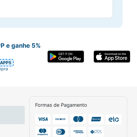
PP e ganhe 5%
APP5
mpra
Formas de Pagamento