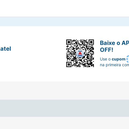
Baixe o A
atel
OFF!
Use o
cupom
na primeira co