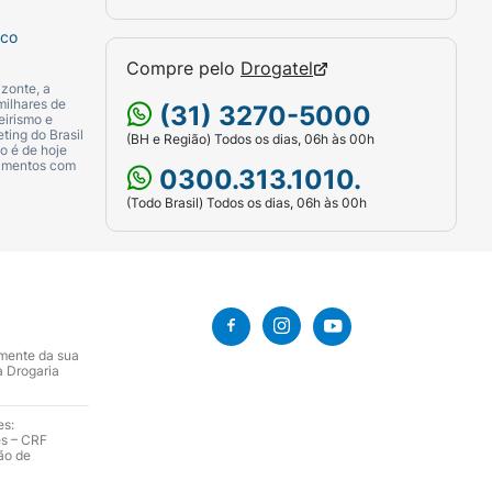
sco
Compre pelo
Drogatel
zonte, a
milhares de
(31) 3270-5000
eirismo e
ting do Brasil
(BH e Região) Todos os dias, 06h às 00h
o é de hoje
camentos com
0300.313.1010.
(Todo Brasil) Todos os dias, 06h às 00h
amente da sua
a Drogaria
es:
es – CRF
ão de