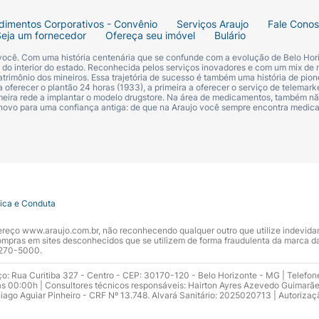
dimentos Corporativos - Convênio
Serviços Araujo
Fale Cono
Seja um fornecedor
Ofereça seu imóvel
Bulário
 você. Com uma história centenária que se confunde com a evolução de Belo Hori
s do interior do estado. Reconhecida pelos serviços inovadores e com um mix de 
trimônio dos mineiros. Essa trajetória de sucesso é também uma história de pion
 oferecer o plantão 24 horas (1933), a primeira a oferecer o serviço de telemarke
primeira rede a implantar o modelo drugstore. Na área de medicamentos, também nã
 novo para uma confiança antiga: de que na Araujo você sempre encontra medi
tica e Conduta
ndereço www.araujo.com.br, não reconhecendo qualquer outro que utilize indevid
pras em sites desconhecidos que se utilizem de forma fraudulenta da marca d
 3270-5000.
ço: Rua Curitiba 327 - Centro - CEP: 30170-120 - Belo Horizonte - MG | Telefon
s 00:00h | Consultores técnicos responsáveis: Hairton Ayres Azevedo Guimarã
hiago Aguiar Pinheiro - CRF Nº 13.748. Alvará Sanitário: 2025020713 | Autorizaç