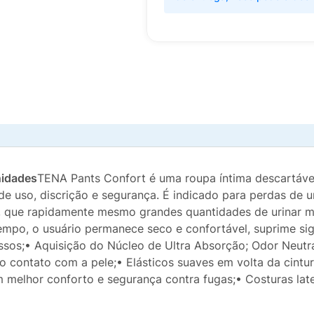
nidades
TENA Pants Confort é uma roupa íntima descartável
de uso, discrição e segurança.
É indicado para perdas de 
t, que rapidamente mesmo grandes quantidades de urinar m
po, o usuário permanece seco e confortável, suprime signi
ssos;
• Aquisição do Núcleo de Ultra Absorção;
Odor Neutra
ao contato com a pele;
• Elásticos suaves em volta da cint
m melhor conforto e segurança contra fugas;
• Costuras lat