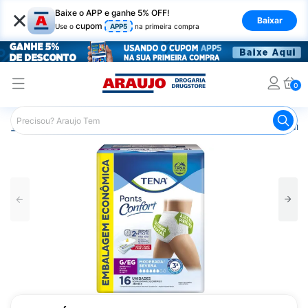
×
Baixe o APP e ganhe 5% OFF!
Baixar
cupom
Use o
APP5
na primeira compra
0
Araujo
Saúde e Bem Estar
Cuidado Adulto
Roupa Ínt