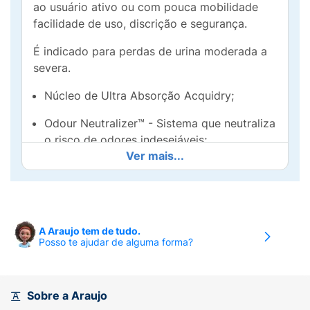
ao usuário ativo ou com pouca mobilidade
facilidade de uso, discrição e segurança.
É indicado para perdas de urina moderada a
severa.
Núcleo de Ultra Absorção Acquidry;
Odour Neutralizer™ - Sistema que neutraliza
o risco de odores indesejáveis;
Ver mais...
Material Macio - suave ao contato com a
pele;
Mais elásticos em volta da cintura
permitindo uma adaptação perfeita ao
A Araujo tem de tudo.
Posso te ajudar de alguma forma?
corpo;
Elásticos duplos nas pernas para um melhor
conforto e segurança contra vazamentos;
Sobre a Araujo