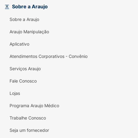
Não deixe que a incontinência limite suas
Sobre a Araujo
atividades diárias; escolha TENA e viva cada
Sobre a Araujo
momento com segurança e liberdade.
Araujo Manipulação
Experimente a qualidade TENA e sinta a
diferença em cada dia da sua rotina! A
Aplicativo
proteção confiável que você merece, agora
com um toque feminino e delicado.
Atendimentos Corporativos - Convênio
Serviços Araujo
Fale Conosco
Lojas
Programa Araujo Médico
Trabalhe Conosco
Seja um fornecedor