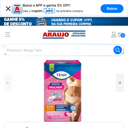
×
Baixe o APP e ganhe 5% OFF!
Baixar
cupom
Use o
APP5
na primeira compra
0
Araujo
Saúde e Bem Estar
Cuidado Adulto
Roupa Ínt