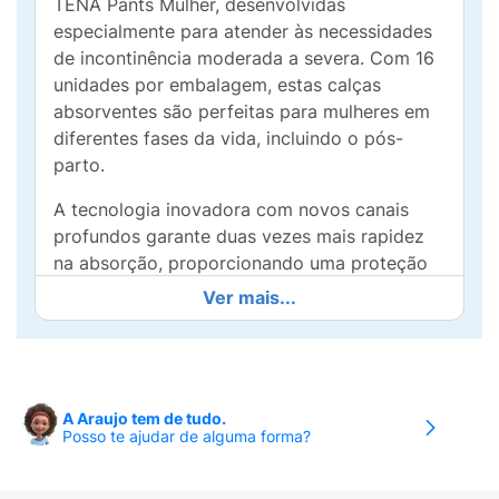
TENA Pants Mulher, desenvolvidas
especialmente para atender às necessidades
de incontinência moderada a severa. Com 16
unidades por embalagem, estas calças
absorventes são perfeitas para mulheres em
diferentes fases da vida, incluindo o pós-
parto.
A tecnologia inovadora com novos canais
profundos garante duas vezes mais rapidez
na absorção, proporcionando uma proteção
duradoura e segura. O design
Ver mais...
cuidadosamente projetado permite um ajuste
confortável e discreto, permitindo que você
se mova com confiança ao longo do dia.
Além de sua eficácia, as TENA Pants Mulher
A Araujo tem de tudo.
Posso te ajudar de alguma forma?
são sutis e se adaptam perfeitamente ao
corpo, promovendo uma sensação de frescor
e conforto sem comprometer a elegância.