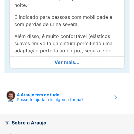
noite.
É indicado para pessoas com mobilidade e
com perdas de urina severa.
Além disso, é muito confortável (elásticos
suaves em volta da cintura permitindo uma
adaptação perfeita ao corpo), segura e de
fácil uso, como uma roupa interior (calcinha
Ver mais...
ou cueca).
A excepcional segurança deve-se à sua
tecnologia antivazamento, que tem um núcleo
de alta absorção - posicionado para também
A Araujo tem de tudo.
dar segurança na posição deitada, que
Posso te ajudar de alguma forma?
absorve rapidamente grandes quantidades de
urina mantendo-a longe da pele, assim o
usuário permanece seco, reduzindo
Sobre a Araujo
significativamente o risco de irritações ou