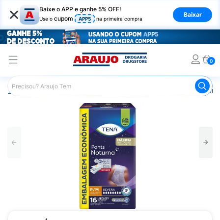
×
Baixe o APP e ganhe 5% OFF!
Baixar
cupom
Use o
APP5
na primeira compra
0
Araujo
Saúde e Bem Estar
Cuidado Adulto
Roupa Ínt