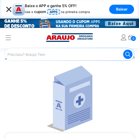
×
Baixe o APP e ganhe 5% OFF!
Baixar
cupom
Use o
APP5
na primeira compra
0
Araujo
Medicamentos
Remédios Cardiológicos
Reméd