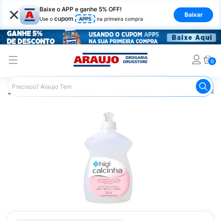
×
Baixe o APP e ganhe 5% OFF!
Baixar
cupom
Use o
APP5
na primeira compra
0
Araujo
Higiene Pessoal
Cuidados Íntimos
Sabonete Í