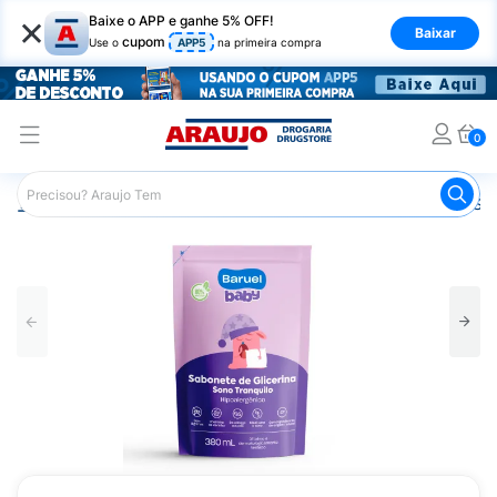
×
Baixe o APP e ganhe 5% OFF!
Baixar
cupom
Use o
APP5
na primeira compra
0
Araujo
Infantil
Banho Infantil
Sabonete Infantil
Sab