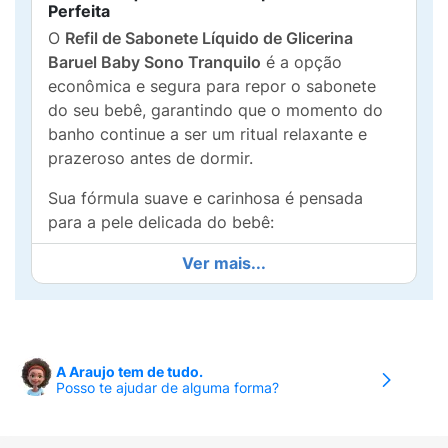
Perfeita
O
Refil de Sabonete Líquido de Glicerina
Baruel Baby Sono Tranquilo
é a opção
econômica e segura para repor o sabonete
do seu bebê, garantindo que o momento do
banho continue a ser um ritual relaxante e
prazeroso antes de dormir.
Sua fórmula suave e carinhosa é pensada
para a pele delicada do bebê:
Sono Tranquilo:
Desenvolvido com uma
Ver mais...
fragrância suave e o
cheirinho de carinho
que ajuda a acalmar o bebê, preparando-o
para uma noite de sono mais tranquila.
A Araujo tem de tudo.
Hipoalergênico e Testado:
É
Posso te ajudar de alguma forma?
hipoalergênico
,
oftalmologicamente
e
dermatologicamente testado
, minimizando
o risco de alergias e irritações.