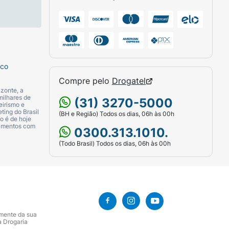
sco
Compre pelo
Drogatel
zonte, a
milhares de
(31) 3270-5000
eirismo e
ting do Brasil
(BH e Região) Todos os dias, 06h às 00h
o é de hoje
camentos com
0300.313.1010.
(Todo Brasil) Todos os dias, 06h às 00h
amente da sua
a Drogaria