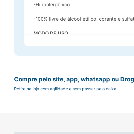
-Hipoalergênico
-100% livre de álcool etílico, corante e sulfa
MODO DE USO
Coloque uma pequena quantidade do produt
Enxágue em seguida.
Compre pelo site, app, whatsapp ou Drog
PRECAUÇÕES
Retire na loja com agilidade e sem passar pelo caixa.
Mantenha fora do alcance das crianças. Dev
entre em contato com os olhos, lavar com á
se o couro cabeludo estiver ferido ou irrit
abrigo de luz solar direta.