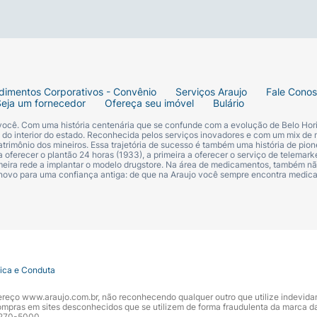
dimentos Corporativos - Convênio
Serviços Araujo
Fale Cono
Seja um fornecedor
Ofereça seu imóvel
Bulário
 você. Com uma história centenária que se confunde com a evolução de Belo Hori
s do interior do estado. Reconhecida pelos serviços inovadores e com um mix de 
trimônio dos mineiros. Essa trajetória de sucesso é também uma história de pion
 oferecer o plantão 24 horas (1933), a primeira a oferecer o serviço de telemarke
primeira rede a implantar o modelo drugstore. Na área de medicamentos, também nã
 novo para uma confiança antiga: de que na Araujo você sempre encontra medi
tica e Conduta
ndereço www.araujo.com.br, não reconhecendo qualquer outro que utilize indevid
pras em sites desconhecidos que se utilizem de forma fraudulenta da marca d
 3270-5000.