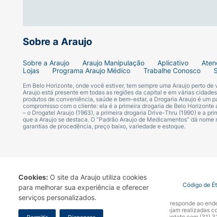
Sobre a Araujo
Sobre a Araujo
Araujo Manipulação
Aplicativo
Aten
Lojas
Programa Araujo Médico
Trabalhe Conosco
Em Belo Horizonte, onde você estiver, tem sempre uma Araujo perto de
Araujo está presente em todas as regiões da capital e em várias cidade
produtos de conveniência, saúde e bem-estar, a Drogaria Araujo é um pa
compromisso com o cliente: ela é a primeira drogaria de Belo Horizonte a
– o Drogatel Araujo (1963), a primeira drogaria Drive-Thru (1990) e a 
que a Araujo se destaca. O “Padrão Araujo de Medicamentos” dá nome
garantias de procedência, preço baixo, variedade e estoque.
Cookies:
O site da Araujo utiliza cookies
Termo de Uso
Portal da Privacidade
Covid-19
Código de É
para melhorar sua experiência e oferecer
serviços personalizados.
A Drogaria Araujo S/A informa que o seu site oficial corresponde ao e
marca. Para sua segurança recomendamos que não sejam realizadas com
Araujo S.A. Em caso de dúvidas, gentileza entrar em contato com (31)