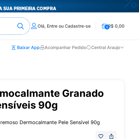
Olá, Entre ou Cadastre-se
R$ 0,00
0
Baixar App
Acompanhar Pedido
Central Araujo
rmocalmante Granado
ensíveis 90g
 Cremoso Dermocalmante Pele Sensível 90g