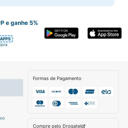
PP e ganhe 5%
APP5
mpra
Formas de Pagamento
sco
Compre pelo
Drogatel