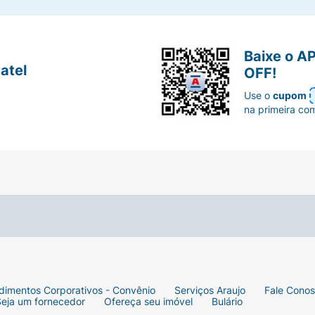
Baixe o A
atel
OFF!
Use o
cupom
na primeira co
dimentos Corporativos - Convênio
Serviços Araujo
Fale Cono
Seja um fornecedor
Ofereça seu imóvel
Bulário