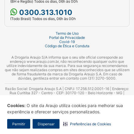
(BH e Região) Todos os dias, 06h às 00h
0300.313.1010
(Todo Brasil) Todos os dias, 06h às 00h
Termo de Uso
Portal da Privacidade
Covid-19
Código de Ética e Conduta
A Drogaria Araujo S/A informa que o seu site oficial corresponde ao
endereço www.araujo.com.br, não reconhecendo qualquer outro que
utilize indevidamente da sua marca. Para sua segurança recomendamos
que não sejam realizadas compras em sites desconhecidos que se utilizem
de forma fraudulenta da marca da Drogaria Araujo S.A. Em caso de
dúvidas, gentileza entrar em contato com (31) 3270-5000.
Razão Social: Drogaria Araujo S.A | CNPJ: 17.256.512.0001-16 | Endereço:
Rua Curitiba 327 - Centro - CEP: 30170-120 - Belo Horizonte - MG |
Telefones: 0300.313.1010 e (31) 3270-5000 Horário de funcionamento -
06:00h às 00:00h | Consultores técnicos responsáveis: Hairton Ayres
Cookies:
O site da Araujo utiliza cookies para melhorar sua
Azevedo Guimarães – CRF 10.965 | Yasmin Silva Alvarenga – CRF 52.584 -
Consultor substituto: Thiago Aguiar Pinheiro - CRF Nº 13.748. Alvará
experiência e oferecer serviços personalizados.
Sanitário: 2025020713 | Autorização de Funcionamento da Empresa (AFE):
7.16355-1
Permitir
Dispensar
Preferências de Cookies