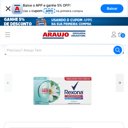
×
Baixe o APP e ganhe 5% OFF!
Baixar
cupom
Use o
APP5
na primeira compra
0
Araujo
Higiene Pessoal
Banho
Sabonetes
Sabonet