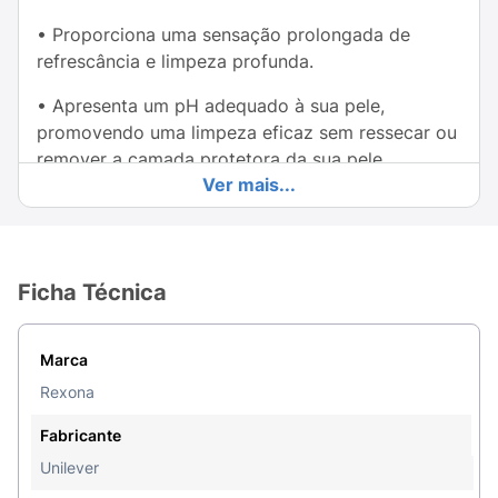
• Proporciona uma sensação prolongada de
refrescância e limpeza profunda.
• Apresenta um pH adequado à sua pele,
promovendo uma limpeza eficaz sem ressecar ou
remover a camada protetora da sua pele.
Ver mais...
• Possui uma fragrância que mistura notas frutais
com aromas revigorantes de jasmim e botões de
rosa.
Ficha Técnica
• Os sabonetes Rexona são dermatologicamente
testados.
Marca
Os sabonetes em barra de Rexona antibacteriano
Rexona
apresentam uma combinação exclusiva de
ingredientes que em conjunto, entregam
Fabricante
benefícios de proteção e refrescância. Com nova
Unilever
tecnologia os sabonetes Rexona antibacterianos