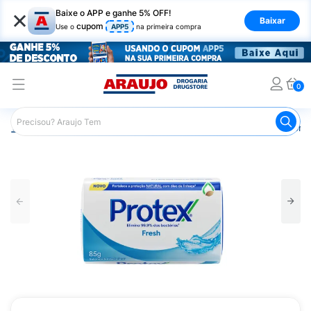
×
Baixe o APP e ganhe 5% OFF!
Baixar
cupom
Use o
APP5
na primeira compra
0
Araujo
Higiene Pessoal
Banho
Sabonetes
Sabonet