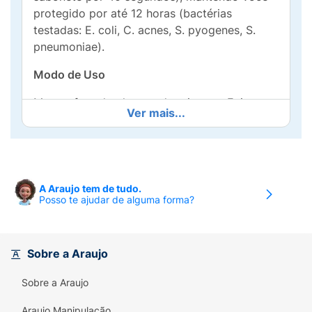
protegido por até 12 horas (bactérias
testadas: E. coli, C. acnes, S. pyogenes, S.
pneumoniae).
Modo de Uso
Manter fora do alcance de crianças. Evite
Ver mais...
contato com os olhos. Havendo irritação ou
sensibilidade, suspenda o uso e consulte um
dermatologista.
Benefícios
A Araujo tem de tudo.
Posso te ajudar de alguma forma?
Elimina 99,9% das bactérias (bactérias
testadas: E. coli, C. acnes, S. pyogenes, S.
pneumoniae) Para a boa saúde da sua pele.
Sobre a Araujo
Fortalece a proteção natural com óleo de
linhaça. Com fragrância desenvolvida para um
Sobre a Araujo
frescor duradouro. Proteção antibacteriana
por até 12 horas.
Araujo Manipulação