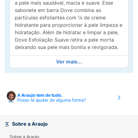
a pele mais saudável, macia e suave. Esse
sabonete em barra Dove combina as
partículas esfoliantes com ¼ de creme
hidratante para proporcionar à pele limpeza e
hidratação. Além de hidratar e limpar a pele,
Dove Esfoliação Suave retira a pele morta
deixando sua pele mais bonita e revigorada.
Não é só um sabonete comum, é um
Ver mais...
sabonete de beleza.Dove não resseca a pele
como sabonetes comuns.Deixa a pele com
aparência saudável, macia e suave.Não é só
um sabonete comum, é um sabonete de
A Araujo tem de tudo.
beleza.
Posso te ajudar de alguma forma?
Limpar a pele com sabonetes normais pode
deixar a pele ressecada, isso é resultado dos
ingredientes usados, que diminuem a ação
Sobre a Araujo
dos nutrientes naturais da pele. O que torna
Sobre a Araujo