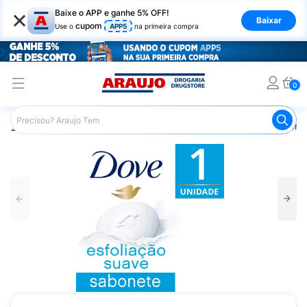
×
Baixe o APP e ganhe 5% OFF!
Baixar
cupom
Use o
APP5
na primeira compra
0
Araujo
Higiene Pessoal
Banho
Sabonetes
Sabonet