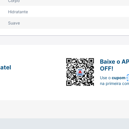
Corpo
Hidratante
Suave
Baixe o A
atel
OFF!
Use o
cupom
na primeira co