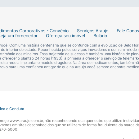
dimentos Corporativos - Convênio
Serviços Araujo
Fale Cono
Seja um fornecedor
Ofereça seu imóvel
Bulário
 você. Com uma história centenária que se confunde com a evolução de Belo Hori
s do interior do estado. Reconhecida pelos serviços inovadores e com um mix de 
trimônio dos mineiros. Essa trajetória de sucesso é também uma história de pion
 oferecer o plantão 24 horas (1933), a primeira a oferecer o serviço de telemarke
primeira rede a implantar o modelo drugstore. Na área de medicamentos, também nã
 novo para uma confiança antiga: de que na Araujo você sempre encontra medi
tica e Conduta
ndereço www.araujo.com.br, não reconhecendo qualquer outro que utilize indevid
pras em sites desconhecidos que se utilizem de forma fraudulenta da marca d
 3270-5000.