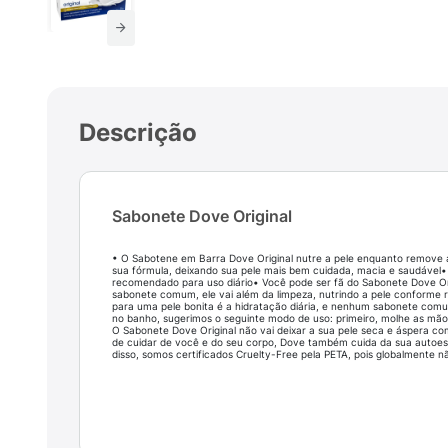
Descrição
Sabonete Dove Original
• O Sabotene em Barra Dove Original nutre a pele enquanto remove 
sua fórmula, deixando sua pele mais bem cuidada, macia e saudável•
recomendado para uso diário• Você pode ser fã do Sabonete Dove O
sabonete comum, ele vai além da limpeza, nutrindo a pele conforme r
para uma pele bonita é a hidratação diária, e nenhum sabonete com
no banho, sugerimos o seguinte modo de uso: primeiro, molhe as mão
O Sabonete Dove Original não vai deixar a sua pele seca e áspera 
de cuidar de você e do seu corpo, Dove também cuida da sua autoes
disso, somos certificados Cruelty-Free pela PETA, pois globalmente n