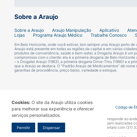
Sobre a Araujo
Sobre a Araujo
Araujo Manipulação
Aplicativo
Aten
Lojas
Programa Araujo Médico
Trabalhe Conosco
Em Belo Horizonte, onde você estiver, tem sempre uma Araujo perto de
Araujo está presente em todas as regiões da capital e em várias cidade
produtos de conveniência, saúde e bem-estar, a Drogaria Araujo é um pa
compromisso com o cliente: ela é a primeira drogaria de Belo Horizonte a
– o Drogatel Araujo (1963), a primeira drogaria Drive-Thru (1990) e a 
que a Araujo se destaca. O “Padrão Araujo de Medicamentos” dá nome
garantias de procedência, preço baixo, variedade e estoque.
Cookies:
O site da Araujo utiliza cookies
Termo de Uso
Portal da Privacidade
Covid-19
Código de É
para melhorar sua experiência e oferecer
serviços personalizados.
A Drogaria Araujo S/A informa que o seu site oficial corresponde ao e
marca. Para sua segurança recomendamos que não sejam realizadas com
Araujo S.A. Em caso de dúvidas, gentileza entrar em contato com (31)
Permitir
Dispensar