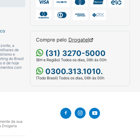
sco
Compre pelo
Drogatel
zonte, a
milhares de
(31) 3270-5000
eirismo e
ting do Brasil
(BH e Região) Todos os dias, 06h às 00h
o é de hoje
camentos com
0300.313.1010.
(Todo Brasil) Todos os dias, 06h às 00h
amente da sua
a Drogaria