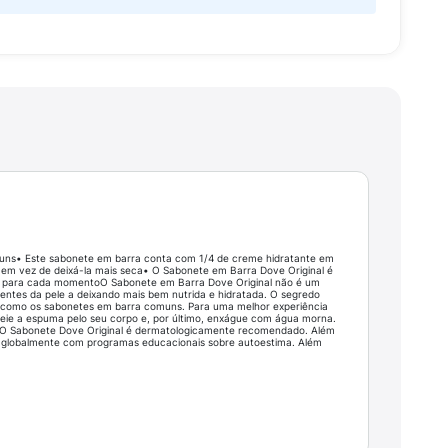
omuns• Este sabonete em barra conta com 1/4 de creme hidratante em
 em vez de deixá-la mais seca• O Sabonete em Barra Dove Original é
te para cada momentoO Sabonete em Barra Dove Original não é um
ientes da pele a deixando mais bem nutrida e hidratada. O segredo
le como os sabonetes em barra comuns. Para uma melhor experiência
eie a espuma pelo seu corpo e, por último, enxágue com água morna.
o. O Sabonete Dove Original é dermatologicamente recomendado. Além
s globalmente com programas educacionais sobre autoestima. Além