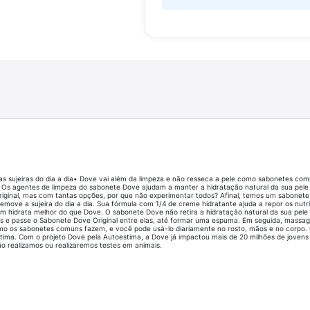
as sujeiras do dia a dia• Dove vai além da limpeza e não resseca a pele como sabonetes c
 Os agentes de limpeza do sabonete Dove ajudam a manter a hidratação natural da sua pele
riginal, mas com tantas opções, por que não experimentar todos? Afinal, temos um sabone
emove a sujeira do dia a dia. Sua fórmula com 1/4 de creme hidratante ajuda a repor os nutr
um hidrata melhor do que Dove. O sabonete Dove não retira a hidratação natural da sua pe
s e passe o Sabonete Dove Original entre elas, até formar uma espuma. Em seguida, massag
como os sabonetes comuns fazem, e você pode usá-lo diariamente no rosto, mãos e no corp
tima. Com o projeto Dove pela Autoestima, a Dove já impactou mais de 20 milhões de joven
ão realizamos ou realizaremos testes em animais.