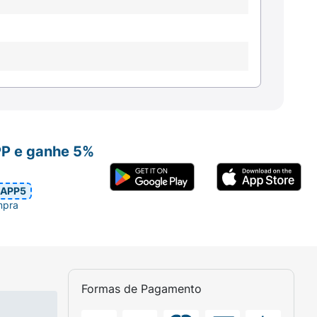
PP e ganhe 5%
APP5
mpra
Formas de Pagamento