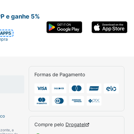
gatel.
PP e ganhe 5%
ca está à disposição para te ajudar sempre
APP5
mpra
l - (31) 3270-5000 - ou ir até uma de nossas
Formas de Pagamento
sco
Compre pelo
Drogatel
zonte, a