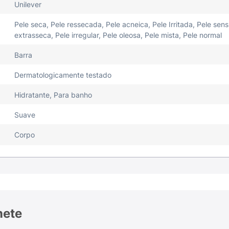
Unilever
es agressivos à pele.
Pele seca, Pele ressecada, Pele acneica, Pele Irritada, Pele sens
extrasseca, Pele irregular, Pele oleosa, Pele mista, Pele normal
Barra
Dermatologicamente testado
Hidratante, Para banho
ãos ou em uma esponja;.
Suave
vimentos suaves, evitando a área dos olhos;
Corpo
todo o produto;.
egar.
, de manhã e à noite, como parte da sua rotina de higien
nete
vo usar o Sabonete Dove?