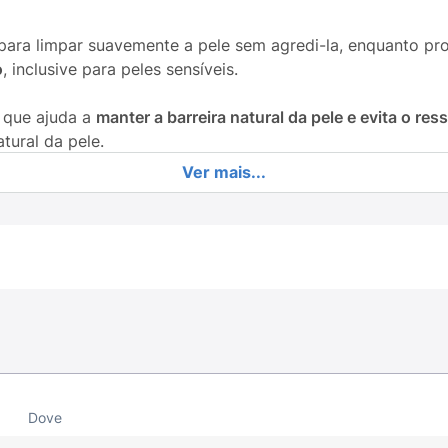
para limpar suavemente a pele sem agredi-la, enquanto p
o
, inclusive para peles sensíveis.
 que ajuda a
manter a barreira natural da pele e evita o re
ural da pele.
Ver mais...
s de limpeza suaves com ingredientes hidratantes. Entre 
impeza suave, que forma espuma cremosa.
 de emolientes que nutrem a pele.
a repor lipídios essenciais da pele.
Dove
ransmite sensação de frescor e cuidado.