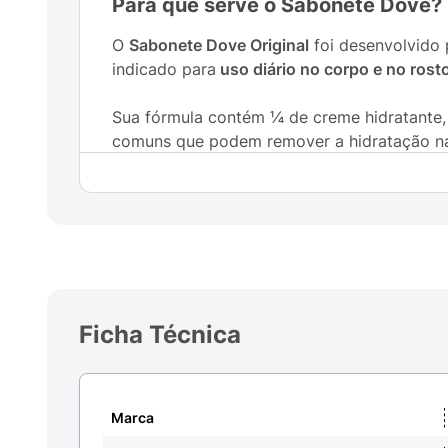
Para que serve o Sabonete Dove?
O
Sabonete Dove Original
foi desenvolvido 
indicado para
uso diário no corpo e no rost
Sua fórmula contém ¼ de creme hidratante,
comuns que podem remover a hidratação nat
Composição do Sabonete Dove
A fórmula do Sabonete Dove combina agente
Sodium Lauroyl Isethionate
: agente de l
¼ de creme hidratante
: mistura exclusiva
Ficha Técnica
Ácido esteárico e ácido palmítico
: ajudam 
Marca
Fragrância suave e marcante Dove
, que t