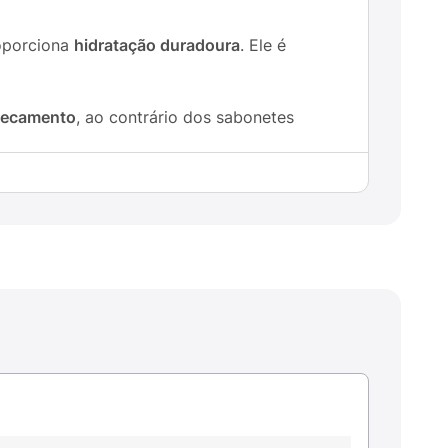
roporciona
hidratação duradoura
. Ele é
ssecamento
, ao contrário dos sabonetes
os principais componentes estão: