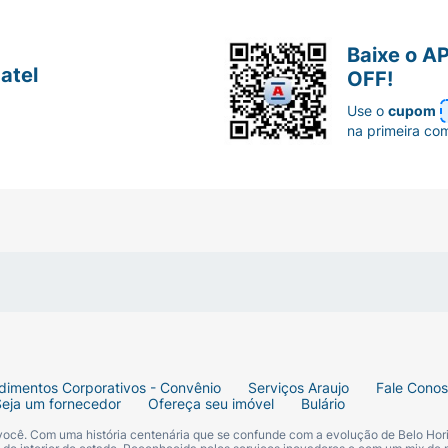
além de
ntes.
Dove em
nossas lojas
, pelo site,
aplicativo
,
WhatsApp
ou Dro
Baixe o A
atel
 sobre o
Sabonete em barra Dove
, nossa equipe farmacêuti
OFF!
Use o
cupom
na primeira co
nosco pela
Central de Atendimento da Araujo
, pelo Drogate
dimentos Corporativos - Convênio
Serviços Araujo
Fale Cono
Seja um fornecedor
Ofereça seu imóvel
Bulário
 você. Com uma história centenária que se confunde com a evolução de Belo Hori