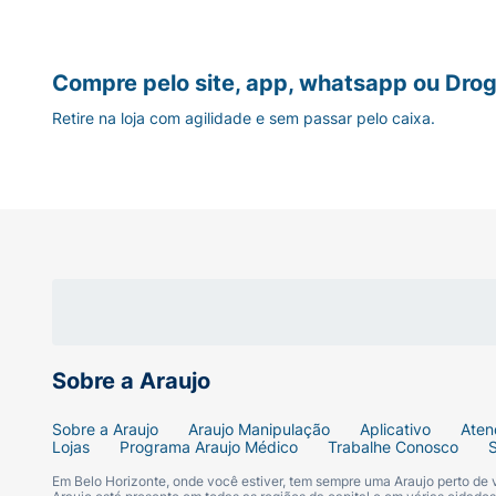
ácidos graxos (como ácido esteárico), 
fragrância e outros ingredientes emolie
Você pode comprar o Sabonete em barra 
Compre pelo site, app, whatsapp ou Drog
Se você precisar de informações adicionais
que necessário.
Retire na loja com agilidade e sem passar pelo caixa.
Para isso, você pode entrar em contato co
lojas.
Sobre a Araujo
Sobre a Araujo
Araujo Manipulação
Aplicativo
Aten
Lojas
Programa Araujo Médico
Trabalhe Conosco
Em Belo Horizonte, onde você estiver, tem sempre uma Araujo perto de