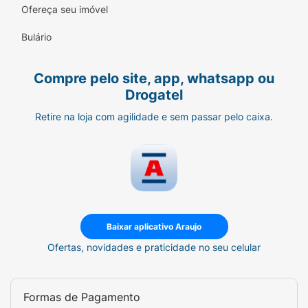
Ofereça seu imóvel
Higiene suave baseada em ativos de origem
vegetal que respeitam a fisiologia natural
Bulário
do corpo.
Enriquecido com Vitamina E:
Propriedades
Compre pelo site, app, whatsapp ou
nutritivas e antioxidantes que preservam a
Drogatel
maciez e a elasticidade natural da pele.
Retire na loja com agilidade e sem passar pelo caixa.
Espuma Rica e Cremosa:
Textura aveludada
que desliza facilmente sobre a pele,
promovendo um banho confortável e
acolhedor.
Ideal para o Cuidado Diário:
Perfeito para
Baixar aplicativo Araujo
uso corporal frequente, proporcionando um
momento de SPA e renovação no conforto
Ofertas, novidades e praticidade no seu celular
de casa.
Sugestão de Uso:
Formas de Pagamento