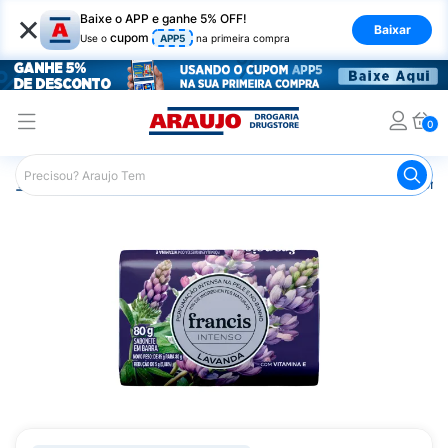
×
Baixe o APP e ganhe 5% OFF!
Baixar
cupom
Use o
APP5
na primeira compra
0
Araujo
Higiene Pessoal
Banho
Sabonetes
Sabonet