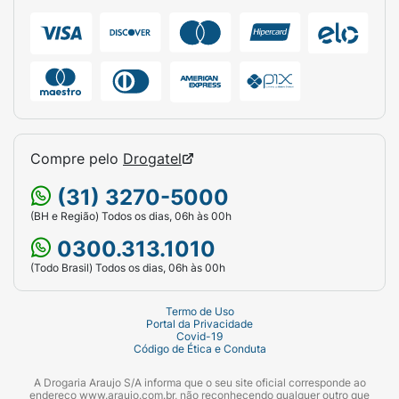
Durante o banho, aplique o Sabonete em
Barra Francis Lavanda sobre a pele molhada.
Massageie suavemente com movimentos
circulares por todo o corpo até a formação
de uma espuma rica e perfumada. Para uma
experiência ainda mais relaxante e com maior
abundância de espuma, utilize o produto com
o auxílio de uma esponja de banho. Enxágue
Compre pelo
Drogatel
completamente com água corrente em
(31) 3270-5000
seguida.
(BH e Região) Todos os dias, 06h às 00h
Ficha Técnica:
0300.313.1010
Marca:
Francis.
(Todo Brasil) Todos os dias, 06h às 00h
Linha:
Intenso.
Termo de Uso
Portal da Privacidade
Covid-19
Produto:
Sabonete em Barra Corporal.
Código de Ética e Conduta
Fragrância:
Lavanda.
A Drogaria Araujo S/A informa que o seu site oficial corresponde ao
endereço www.araujo.com.br, não reconhecendo qualquer outro que