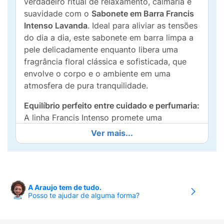
verdadeiro ritual de relaxamento, calmaria e
suavidade com o
Sabonete em Barra Francis
Intenso Lavanda
. Ideal para aliviar as tensões
do dia a dia, este sabonete em barra limpa a
pele delicadamente enquanto libera uma
fragrância floral clássica e sofisticada, que
envolve o corpo e o ambiente em uma
atmosfera de pura tranquilidade.
Equilíbrio perfeito entre cuidado e perfumaria:
A linha Francis Intenso promete uma
perfumação intensa na pele e no banho
.
Ver mais...
Alinhada a um consumo mais consciente, sua
fórmula conta com
81% de ingredientes
naturais
, gerando uma espuma densa,
cremosa e altamente reconfortante que
A Araujo tem de tudo.
higieniza sem agredir a barreira cutânea.
Posso te ajudar de alguma forma?
Sua composição traz a ação enriquecida da
Vitamina E
, um poderoso antioxidante