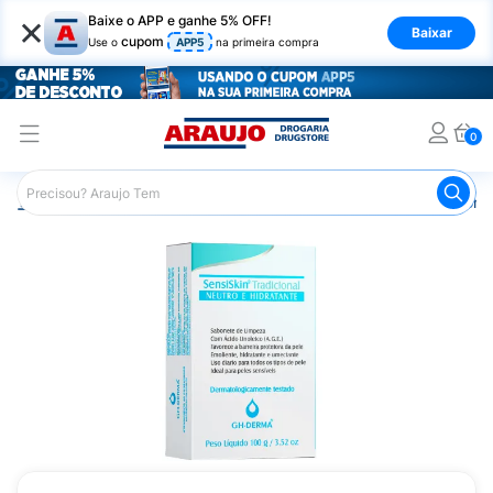
×
Baixe o APP e ganhe 5% OFF!
Baixar
cupom
Use o
APP5
na primeira compra
0
Araujo
Higiene Pessoal
Banho
Sabonetes
Sabonet