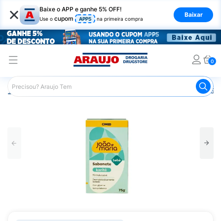
×
Baixe o APP e ganhe 5% OFF!
Baixar
cupom
Use o
APP5
na primeira compra
0
Araujo
Infantil
Banho Infantil
Sabonete Infantil
Sab