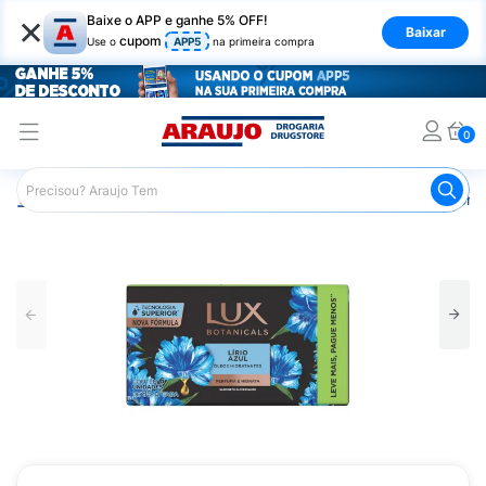
×
Baixe o APP e ganhe 5% OFF!
Baixar
cupom
Use o
APP5
na primeira compra
0
Araujo
Higiene Pessoal
Banho
Sabonetes
Sabonet