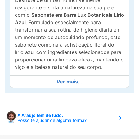
Desfrute de um banho incrivelmente
revigorante e sinta a natureza na sua pele
com o
Sabonete em Barra Lux Botanicals Lírio
Azul
. Formulado especialmente para
transformar a sua rotina de higiene diária em
um momento de autocuidado profundo, este
sabonete combina a sofisticação floral do
lírio azul com ingredientes selecionados para
proporcionar uma limpeza eficaz, mantendo o
viço e a beleza natural do seu corpo.
Nutrição e frescor com tecnologia avançada:
Ver mais...
O produto conta com uma
Nova Fórmula
desenvolvida com
Tecnologia Superior
. Sua
base de sabonete glicerinado é enriquecida
com uma exclusiva combinação de
Óleos
A Araujo tem de tudo.
Hidratantes
que atuam diretamente na
Posso te ajudar de alguma forma?
retenção da umidade, garantindo a dupla
ação de
perfumar e hidratar
sem agredir ou