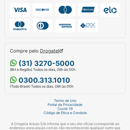
orçamento da casa.
Sugestão de Uso:
Molhe o corpo durante o banho e aplique o
Sabonete Lux Botanicals Lírio Azul sobre a
pele úmida, massageando suavemente em
movimentos circulares até a formação de
uma espuma densa, cremosa e perfumada.
Compre pelo
Drogatel
Em seguida, enxágue com água abundante
(31) 3270-5000
até retirar todo o produto. Pode ser utilizado
(BH e Região) Todos os dias, 06h às 00h
diariamente tanto no banho quanto no lavabo
para a lavagem frequente das mãos.
0300.313.1010
(Todo Brasil) Todos os dias, 06h às 00h
Ficha Técnica:
Marca:
Lux.
Termo de Uso
Portal da Privacidade
Covid-19
Linha:
Botanicals.
Código de Ética e Conduta
Produto:
Sabonete Glicerinado em Barra.
A Drogaria Araujo S/A informa que o seu site oficial corresponde ao
endereço www.araujo.com.br, não reconhecendo qualquer outro que