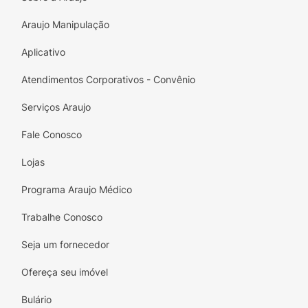
Etidronic acid, Linalool, Citronellol, Geraniol,
Parfum, CI 77891, CI 12490, CI 74160.
Araujo Manipulação
Aplicativo
Atendimentos Corporativos - Convênio
Serviços Araujo
Fale Conosco
Lojas
Programa Araujo Médico
Trabalhe Conosco
Seja um fornecedor
Ofereça seu imóvel
Bulário