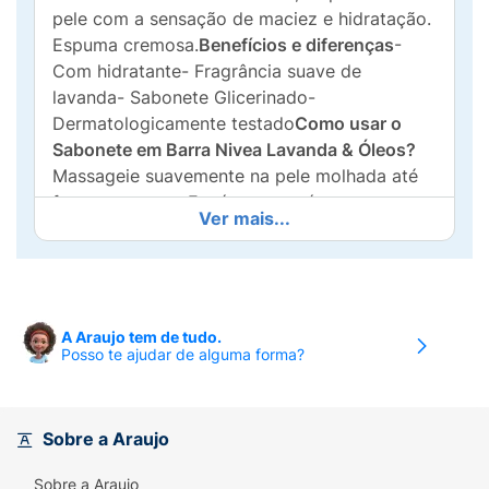
pele com a sensação de maciez e hidratação.
Espuma cremosa.
Benefícios e diferenças
-
Com hidratante- Fragrância suave de
lavanda- Sabonete Glicerinado-
Dermatologicamente testado
Como usar o
Sabonete em Barra Nivea Lavanda & Óleos?
Massageie suavemente na pele molhada até
formar espuma. Enxágue com água em
Ver mais...
abundância.
Informação de Segurança
Uso
externo. Evite contato direto como os olhos.
Caso aconteça, enxágue com água em
abundância.Mantenha fora do alcance das
crianças. Suspenda o uso em caso de
A Araujo tem de tudo.
Posso te ajudar de alguma forma?
relações sexuais.
Ingredientes:
Sodium
Tallowate, Aqua, Sodium Palm Kernelate, Zea
Mays Starch, Glycerin, Helianthus Annuus
Seed Oil, Prunus Amygdalus Dulcis Oil,
Sobre a Araujo
Sodium Chloride, Tetrasodium EDTA,
Sobre a Araujo