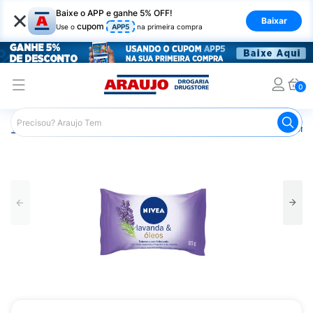
×
Baixe o APP e ganhe 5% OFF!
Baixar
cupom
Use o
APP5
na primeira compra
0
Araujo
Higiene Pessoal
Banho
Sabonetes
Sabonet