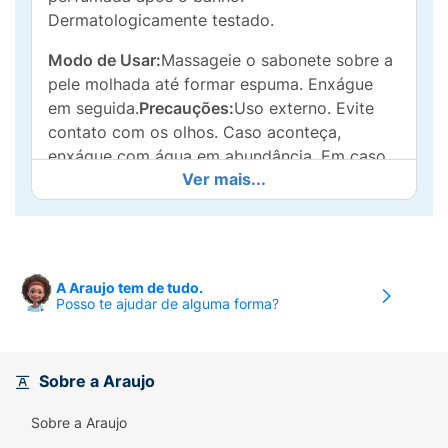
Dermatologicamente testado.
Modo de Usar:
Massageie o sabonete sobre a
pele molhada até formar espuma. Enxágue
em seguida.
Precauções:
Uso externo. Evite
contato com os olhos. Caso aconteça,
enxágue com água em abundância. Em caso
Ver mais...
de irritação suspenda o uso e procure
orientação médica. Manter em local seco e
arejado, ao abrigo de luz e fora do alcance de
crianças.
A Araujo tem de tudo.
Posso te ajudar de alguma forma?
Sobre a Araujo
Sobre a Araujo