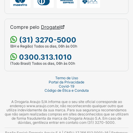
Compre pelo
Drogatel
(31) 3270-5000
(BH e Região) Todos os dias, 06h às 00h
0300.313.1010
(Todo Brasil) Todos os dias, 06h às 00h
Termo de Uso
Portal da Privacidade
Covid-19
Código de Ética e Conduta
A Drogaria Araujo S/A informa que o seu site oficial corresponde ao
endereço www.araujo.com.br, não reconhecendo qualquer outro que
utilize indevidamente da sua marca. Para sua segurança recomendamos
que não sejam realizadas compras em sites desconhecidos que se utilizem
de forma fraudulenta da marca da Drogaria Araujo S.A. Em caso de
dúvidas, gentileza entrar em contato com (31) 3270-5000.
Razão Social: Drogaria Araujo S.A | CNPJ: 17.256.512.0001-16 | Endereço: