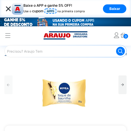
×
Baixe o APP e ganhe 5% OFF!
Baixar
cupom
Use o
APP5
na primeira compra
0
Araujo
Higiene Pessoal
Banho
Sabonetes
Sabonet