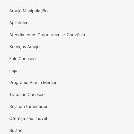
com os olhos. Havendo irritação ou
sensibilidade, suspenda o uso e consulte um
Araujo Manipulação
dermatologista.
Aplicativo
Atendimentos Corporativos - Convênio
Serviços Araujo
Fale Conosco
Lojas
Programa Araujo Médico
Trabalhe Conosco
Seja um fornecedor
Ofereça seu imóvel
Bulário