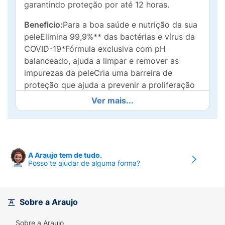
garantindo proteção por até 12 horas.
Beneficio:
Para a boa saúde e nutrição da sua
peleElimina 99,9%** das bactérias e vírus da
COVID-19*Fórmula exclusiva com pH
balanceado, ajuda a limpar e remover as
impurezas da peleCria uma barreira de
proteção que ajuda a prevenir a proliferação
de bactériasDermatologicamente
Ver mais...
testadoProteção antibacteriana natural com
óleo de linhaça.
Modo de usar
:Aplique nas mãos, corpo ou
região desejada até criar uma pequena
A Araujo tem de tudo.
Posso te ajudar de alguma forma?
espuma. Enxágue em seguida.* Após lavar as
mãos com sabonete por 40 segundos. **
Bactéria testada E. coli, C. acnes, S.
pyogenes, S. pneumoniae Precauções: Manter
Sobre a Araujo
fora do alcance de crianças. Evite contato
Sobre a Araujo