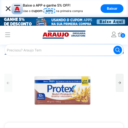
×
Baixe o APP e ganhe 5% OFF!
Baixar
cupom
Use o
APP5
na primeira compra
0
Araujo
Higiene Pessoal
Banho
Sabonetes
Sabonet