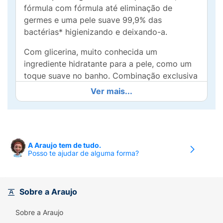
fórmula com fórmula até eliminação de
germes e uma pele suave 99,9% das
bactérias* higienizando e deixando-a.
Com glicerina, muito conhecida um
ingrediente hidratante para a pele, como um
toque suave no banho. Combinação exclusiva
de ingredientes que entregam benefícios de
Ver mais...
limpeza e refrescância, com pH adequado,
sem ressecar ou removedor a camada
protetora de sua pele. Este sabonete em
barra sensata de afresco prolongado com
A Araujo tem de tudo.
propriedades refrescantes do Aloe Vera.
Posso te ajudar de alguma forma?
Dermato testado, entrega uma limpeza
profunda, hidratação e perfume na medida
profunda; Os sabonetes possuem uma única
Sobre a Araujo
barra de ingredientes que, conjunto em
Sobre a Araujo
conjunto entregam benefícios de limpeza