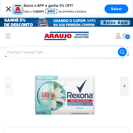
×
Baixe o APP e ganhe 5% OFF!
Baixar
cupom
Use o
APP5
na primeira compra
0
Araujo
Higiene Pessoal
Banho
Sabonetes
Sabonet