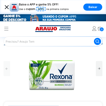
×
Baixe o APP e ganhe 5% OFF!
Baixar
cupom
Use o
APP5
na primeira compra
0
Araujo
Higiene Pessoal
Banho
Sabonetes
Sabone