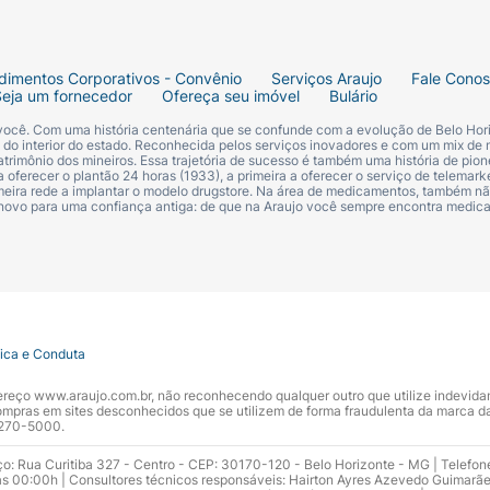
dimentos Corporativos - Convênio
Serviços Araujo
Fale Cono
Seja um fornecedor
Ofereça seu imóvel
Bulário
 você. Com uma história centenária que se confunde com a evolução de Belo Hori
s do interior do estado. Reconhecida pelos serviços inovadores e com um mix de 
trimônio dos mineiros. Essa trajetória de sucesso é também uma história de pion
 oferecer o plantão 24 horas (1933), a primeira a oferecer o serviço de telemarke
primeira rede a implantar o modelo drugstore. Na área de medicamentos, também nã
 novo para uma confiança antiga: de que na Araujo você sempre encontra medi
tica e Conduta
ndereço www.araujo.com.br, não reconhecendo qualquer outro que utilize indevid
pras em sites desconhecidos que se utilizem de forma fraudulenta da marca d
 3270-5000.
ço: Rua Curitiba 327 - Centro - CEP: 30170-120 - Belo Horizonte - MG | Telefon
s 00:00h | Consultores técnicos responsáveis: Hairton Ayres Azevedo Guimarã