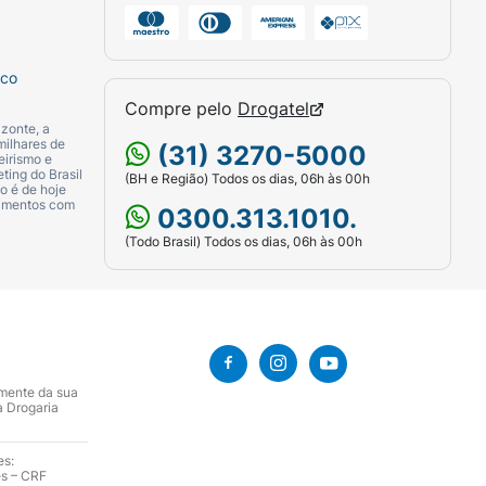
sco
Compre pelo
Drogatel
zonte, a
milhares de
(31) 3270-5000
eirismo e
ting do Brasil
(BH e Região) Todos os dias, 06h às 00h
o é de hoje
camentos com
0300.313.1010.
(Todo Brasil) Todos os dias, 06h às 00h
amente da sua
a Drogaria
es:
es – CRF