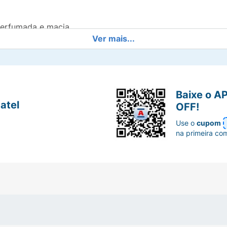
perfumada e macia.
Ver mais...
Baixe o A
atel
OFF!
Use o
cupom
na primeira co
mente com a espuma do produto e enxaguar.