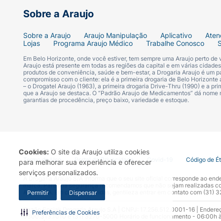
Sobre a Araujo
Sobre a Araujo
Araujo Manipulação
Aplicativo
Aten
Lojas
Programa Araujo Médico
Trabalhe Conosco
Em Belo Horizonte, onde você estiver, tem sempre uma Araujo perto de
Araujo está presente em todas as regiões da capital e em várias cidade
produtos de conveniência, saúde e bem-estar, a Drogaria Araujo é um pa
compromisso com o cliente: ela é a primeira drogaria de Belo Horizonte a
– o Drogatel Araujo (1963), a primeira drogaria Drive-Thru (1990) e a 
que a Araujo se destaca. O “Padrão Araujo de Medicamentos” dá nome
garantias de procedência, preço baixo, variedade e estoque.
Cookies:
O site da Araujo utiliza cookies
Termo de Uso
Portal da Privacidade
Covid-19
Código de É
para melhorar sua experiência e oferecer
serviços personalizados.
A Drogaria Araujo S/A informa que o seu site oficial corresponde ao e
marca. Para sua segurança recomendamos que não sejam realizadas com
Araujo S.A. Em caso de dúvidas, gentileza entrar em contato com (31)
Permitir
Dispensar
Razão Social: Drogaria Araujo S.A | CNPJ: 17.256.512.0001-16 | Endere
Preferências de Cookies
0300.313.1010 e (31) 3270-5000 Horário de funcionamento - 06:00h à