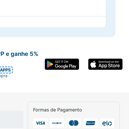
PP e ganhe 5%
APP5
mpra
Formas de Pagamento