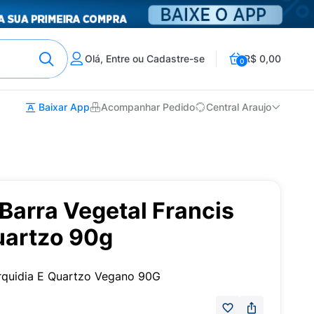
Olá, Entre ou Cadastre-se
R$ 0,00
0
Baixar App
Acompanhar Pedido
Central Araujo
Barra Vegetal Francis
uartzo 90g
rquidia E Quartzo Vegano 90G