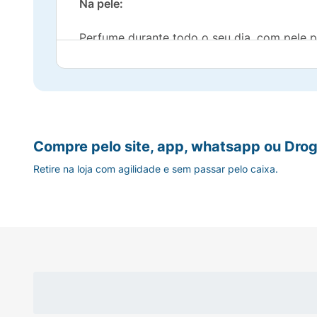
Na pele:
Perfume durante todo o seu dia, com pele 
Benefícios:
Novas fragrâncias
Perfume prolongado
Compre pelo site, app, whatsapp ou Drog
Retire na loja com agilidade e sem passar pelo caixa.
Vegano
Modo de Uso:
Umedecer o corpo, massagear a pele suave
Indicação de Uso:
Utilize durante o banho, uso corporal