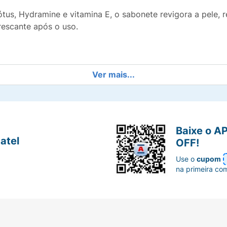
ótus, Hydramine e vitamina E, o sabonete revigora a pel
rescante após o uso.
Ver mais...
tural equilibrada
pele mais saudável e bem cuidada.
Baixe o A
atel
OFF!
Use o
cupom
na primeira co
pele
em animal