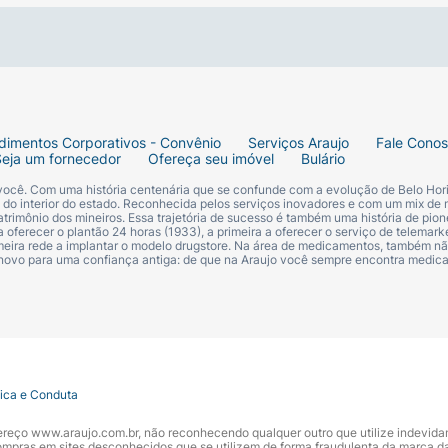
dimentos Corporativos - Convênio
Serviços Araujo
Fale Cono
Seja um fornecedor
Ofereça seu imóvel
Bulário
imentos circulares e suaves. Enxágue abundantemente com
 você. Com uma história centenária que se confunde com a evolução de Belo Hori
s do interior do estado. Reconhecida pelos serviços inovadores e com um mix de 
trimônio dos mineiros. Essa trajetória de sucesso é também uma história de pion
 oferecer o plantão 24 horas (1933), a primeira a oferecer o serviço de telemarke
primeira rede a implantar o modelo drugstore. Na área de medicamentos, também nã
 novo para uma confiança antiga: de que na Araujo você sempre encontra medi
idopropilbetaína), Sodium Myreth Sulfate (Sulfato de Polie
 Ácido Metacrílico E Acrilato de Etila), Glycerin (Glicerol
ocoferol), Tocopheryl Acetate (Acetato de Tocoferila), Lau
EG-40 Hydrogenated Castor Oil (Óleo de Rícino Hidrogenado
nado Polietilenoglicol-200 ), Benzophenone-4 (Sulisobenzo
tica e Conduta
um Hydroxide (Hidróxido de Sódio), Phenoxyethanol (Fenox
ndereço www.araujo.com.br, não reconhecendo qualquer outro que utilize indevid
Sulfato de Sódio), Geraniol (Geraniol), Benzyl Alcohol (Álco
pras em sites desconhecidos que se utilizem de forma fraudulenta da marca d