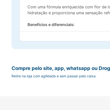
Com uma fórmula enriquecida com flor de l
hidratação e proporciona uma sensação ref
Benefícios e diferenciais:
Limpa profundamente sem ressecar
Revigora a pele mantendo sua hidratação na
Contém vitamina E, antioxidante para uma 
Compre pelo site, app, whatsapp ou Drog
Refresca a pele.
Retire na loja com agilidade e sem passar pelo caixa.
Protege a barreira natural de hidratação da 
Fórmula vegana - sem ingredientes de orig
Livre de microplásticos*