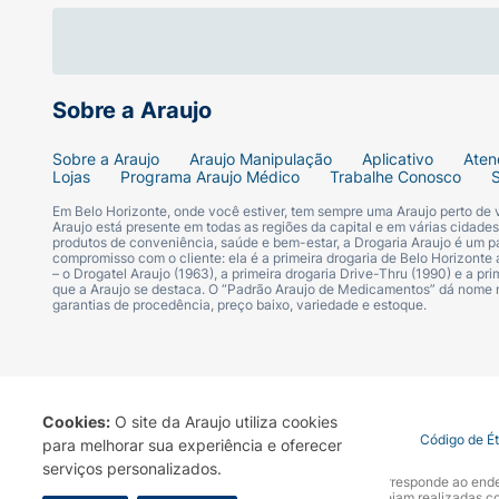
Dermatologicamente testado
*Conforme definição da UNEP
Sobre a Araujo
Modo de usar:
Sobre a Araujo
Araujo Manipulação
Aplicativo
Aten
Lojas
Programa Araujo Médico
Trabalhe Conosco
Aplique o produto no rosto úmido, com mov
Em Belo Horizonte, onde você estiver, tem sempre uma Araujo perto de
pela manhã e à noite.
Araujo está presente em todas as regiões da capital e em várias cidade
produtos de conveniência, saúde e bem-estar, a Drogaria Araujo é um pa
compromisso com o cliente: ela é a primeira drogaria de Belo Horizonte a
– o Drogatel Araujo (1963), a primeira drogaria Drive-Thru (1990) e a 
Ingredientes:
que a Araujo se destaca. O “Padrão Araujo de Medicamentos” dá nome
garantias de procedência, preço baixo, variedade e estoque.
Aqua (Água), Cocamidopropyl Betaine (Cocoam
Sódico), Acrylates Copolymer (Copolímero de
da Flor de Nelumbo Nucifera), Tocopherol (T
Lauryl Sulfate (Laurilsulfato de Sódio), P
Cookies:
O site da Araujo utiliza cookies
Palmate (Éster Glicerílico de Palma Hidroge
Termo de Uso
Portal da Privacidade
Covid-19
Código de É
para melhorar sua experiência e oferecer
Polyquaternium-10 (Poliquatérnio-10), Sodi
serviços personalizados.
A Drogaria Araujo S/A informa que o seu site oficial corresponde ao e
Ethylparaben (Etilparabeno), Sodium Sulfate (
marca. Para sua segurança recomendamos que não sejam realizadas com