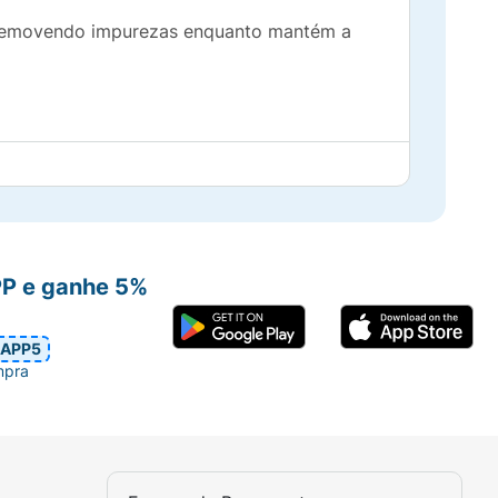
e, removendo impurezas enquanto mantém a
PP e ganhe 5%
APP5
mpra