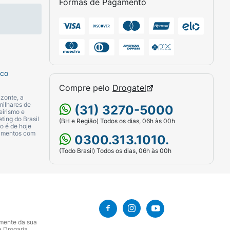
Formas de Pagamento
sco
Compre pelo
Drogatel
 água. Evite contato com os olhos. Use
zonte, a
milhares de
(31) 3270-5000
eirismo e
ting do Brasil
(BH e Região) Todos os dias, 06h às 00h
o é de hoje
camentos com
0300.313.1010.
(Todo Brasil) Todos os dias, 06h às 00h
tilenoglicol Éter de Álcool Miristílico
), Nelumbo Nucifera Flower Extract (Extrato
ryl Glucoside (Lauril Glicosídeo), Sodium
 Etoxilado), PEG-200 Hydrogenated Glyceryl
na), Sodium Chloride (Cloreto de Sódio),
ietanol), Methylparaben (Metilparabeno),
amente da sua
ol Benzílico), Linalool (Linalol),
a Drogaria