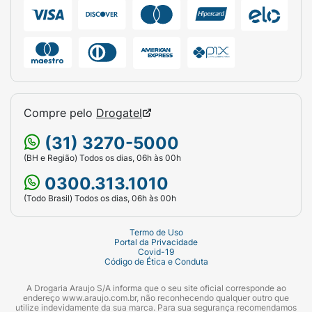
testes em animais em nenhum lugar do
mundo. Conheça também as demais variantes
da linha de sabonetes esfoliantes Dove
Beauty Scrub. *Sem agentes de limpeza com
sulfato."
Compre pelo
Drogatel
(31) 3270-5000
(BH e Região) Todos os dias, 06h às 00h
0300.313.1010
(Todo Brasil) Todos os dias, 06h às 00h
Termo de Uso
Portal da Privacidade
Covid-19
Código de Ética e Conduta
A Drogaria Araujo S/A informa que o seu site oficial corresponde ao
endereço www.araujo.com.br, não reconhecendo qualquer outro que
utilize indevidamente da sua marca. Para sua segurança recomendamos