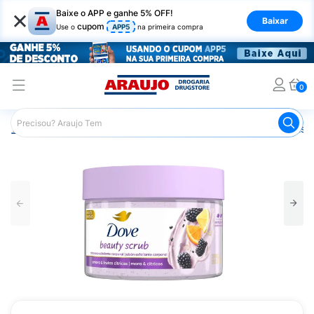
×
Baixe o APP e ganhe 5% OFF!
Baixar
cupom
Use o
APP5
na primeira compra
0
Araujo
Beleza e Cuidados
Cuidado com o Corpo
Esfo