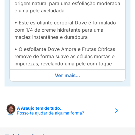
origem natural para uma esfoliação moderada
e uma pele aveludada
• Este esfoliante corporal Dove é formulado
com 1/4 de creme hidratante para uma
maciez instantânea e duradoura
• O esfoliante Dove Amora e Frutas Cítricas
remove de forma suave as células mortas e
impurezas, revelando uma pele com toque
macio e visivelmente cuidada
Ver mais...
• Este sabonete esfoliante ajuda a dar um
tom mais uniforme, deixando a pele suave,
macia e radiante
A Araujo tem de tudo.
• Com pH neutro e 0% sulfato*, o sabonete
Posso te ajudar de alguma forma?
esfoliante corporal Dove esfolia, hidrata e
limpa cuidadosamente sua pele, em um só
passo