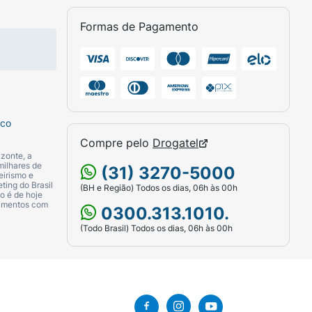
Formas de Pagamento
sco
Compre pelo
Drogatel
zonte, a
milhares de
(31) 3270-5000
eirismo e
ting do Brasil
(BH e Região) Todos os dias, 06h às 00h
o é de hoje
camentos com
0300.313.1010.
(Todo Brasil) Todos os dias, 06h às 00h