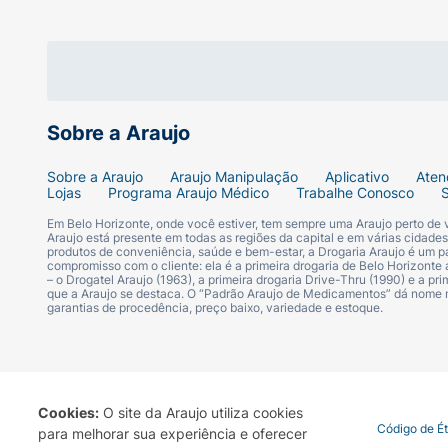
Sobre a Araujo
Sobre a Araujo
Araujo Manipulação
Aplicativo
Aten
Lojas
Programa Araujo Médico
Trabalhe Conosco
Em Belo Horizonte, onde você estiver, tem sempre uma Araujo perto de
Araujo está presente em todas as regiões da capital e em várias cidade
produtos de conveniência, saúde e bem-estar, a Drogaria Araujo é um pa
compromisso com o cliente: ela é a primeira drogaria de Belo Horizonte a
– o Drogatel Araujo (1963), a primeira drogaria Drive-Thru (1990) e a 
que a Araujo se destaca. O “Padrão Araujo de Medicamentos” dá nome
garantias de procedência, preço baixo, variedade e estoque.
Cookies:
O site da Araujo utiliza cookies
Termo de Uso
Portal da Privacidade
Covid-19
Código de É
para melhorar sua experiência e oferecer