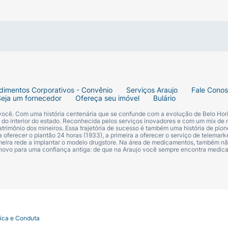
dimentos Corporativos - Convênio
Serviços Araujo
Fale Cono
Seja um fornecedor
Ofereça seu imóvel
Bulário
 você. Com uma história centenária que se confunde com a evolução de Belo Hori
s do interior do estado. Reconhecida pelos serviços inovadores e com um mix de 
trimônio dos mineiros. Essa trajetória de sucesso é também uma história de pion
 oferecer o plantão 24 horas (1933), a primeira a oferecer o serviço de telemarke
primeira rede a implantar o modelo drugstore. Na área de medicamentos, também nã
 novo para uma confiança antiga: de que na Araujo você sempre encontra medi
tica e Conduta