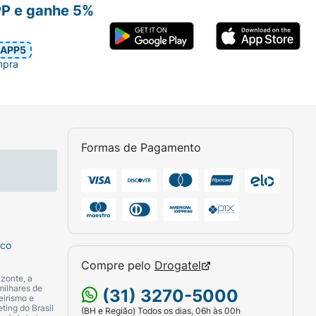
PP e ganhe 5%
APP5
mpra
Formas de Pagamento
sco
Compre pelo
Drogatel
zonte, a
milhares de
(31) 3270-5000
eirismo e
ting do Brasil
(BH e Região) Todos os dias, 06h às 00h