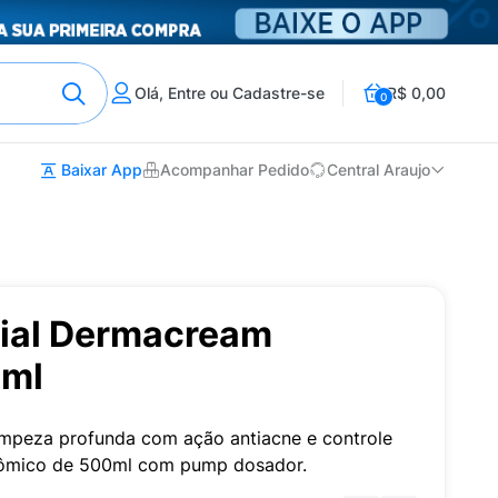
Olá, Entre ou Cadastre-se
R$ 0,00
0
Baixar App
Acompanhar Pedido
Central Araujo
ial Dermacream
0ml
limpeza profunda com ação antiacne e controle
nômico de 500ml com pump dosador.