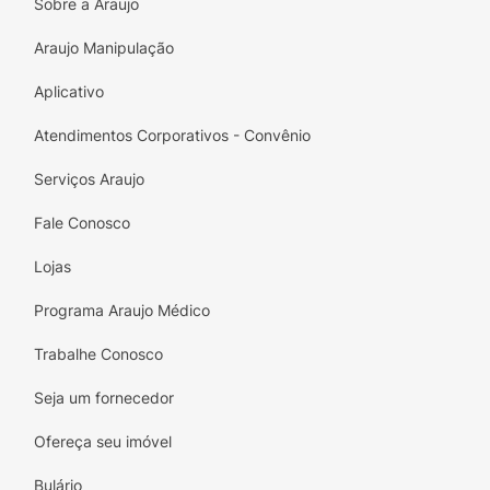
local seco e fresco recomenda-se o uso de
Sobre a Araujo
protetor solar.
Araujo Manipulação
Dermatologicamente testado.
Aplicativo
Atendimentos Corporativos - Convênio
Serviços Araujo
Fale Conosco
Lojas
Programa Araujo Médico
Trabalhe Conosco
Seja um fornecedor
Ofereça seu imóvel
Bulário