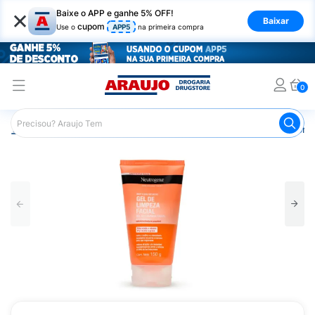
×
Baixe o APP e ganhe 5% OFF!
Baixar
cupom
Use o
APP5
na primeira compra
0
Araujo
Higiene Pessoal
Banho
Sabonetes
Sabonet