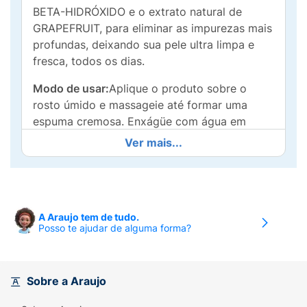
BETA-HIDRÓXIDO e o extrato natural de
GRAPEFRUIT, para eliminar as impurezas mais
profundas, deixando sua pele ultra limpa e
fresca, todos os dias.
Modo de usar:
Aplique o produto sobre o
rosto úmido e massageie até formar uma
espuma cremosa. Enxágüe com água em
abundância. Uso diário.
Ver mais...
Precauções:
Uso externo. Não ingerir. Evite
contato com os olhos. Caso isso aconteça,
enxágüe com água em abundância. Em caso
de irritação ou alergia, descontinuar o uso e
A Araujo tem de tudo.
Posso te ajudar de alguma forma?
procurar orientação médica. Se houver
ressecamente ou descamação, use o produto
com menor freqüência.
Sobre a Araujo
Conservar fora do alcance de crianças em