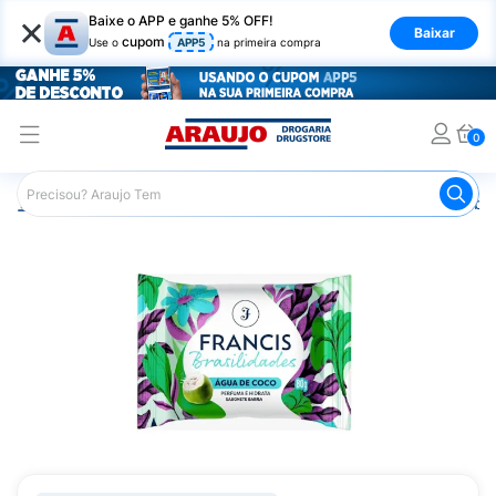
×
Baixe o APP e ganhe 5% OFF!
Baixar
cupom
Use o
APP5
na primeira compra
0
Araujo
Beleza e Cuidados
Perfumes e Colônias
Sabo