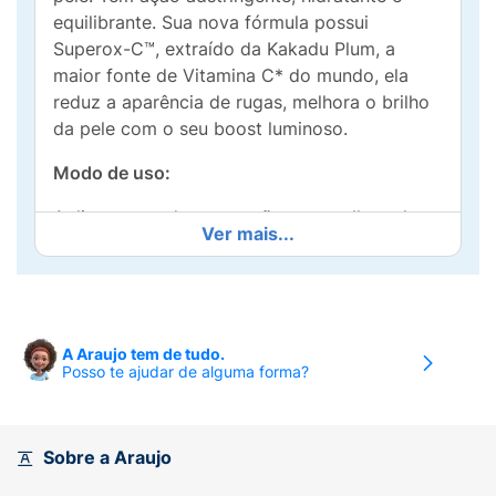
equilibrante. Sua nova fórmula possui
Superox-C™, extraído da Kakadu Plum, a
maior fonte de Vitamina C* do mundo, ela
reduz a aparência de rugas, melhora o brilho
da pele com o seu boost luminoso.
Modo de uso:
Aplique o produto nas mãos e espalhe pelo
Ver mais...
rosto, massageando suavemente. Enxague em
seguida. Pode ser usado sempre que sentir a
pele com excesso de lubrificação ou pelo
menos 3 vezes ao dia.
A Araujo tem de tudo.
Benefícios do produto:
Posso te ajudar de alguma forma?
- Promove renovação celular, desobstrui os
poros do rosto e melhora o aspecto da pele;
Sobre a Araujo
- Promove o boost da luminosidade da pele;