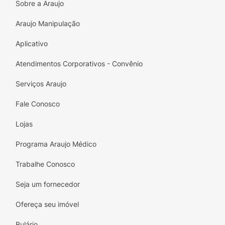
Sobre a Araujo
- Forte atividade antioxidante;
Araujo Manipulação
A exposição solar, a poluição e ao estresse
Aplicativo
podem gerar a oxidação de tecidos e deixá-
los vulneráveis a danos. Essa oxidação resulta
Atendimentos Corporativos - Convênio
na perda de firmeza da pele, o sabonete
auxilia no tratamento desses tecidos.
Serviços Araujo
Diminuição no aparecimento de marcas na
Fale Conosco
pele.
Lojas
Programa Araujo Médico
Trabalhe Conosco
Seja um fornecedor
Ofereça seu imóvel
Bulário