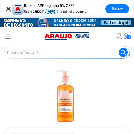
×
Baixe o APP e ganhe 5% OFF!
Baixar
cupom
Use o
APP5
na primeira compra
0
Araujo
Higiene Pessoal
Banho
Sabonetes
Sabonet