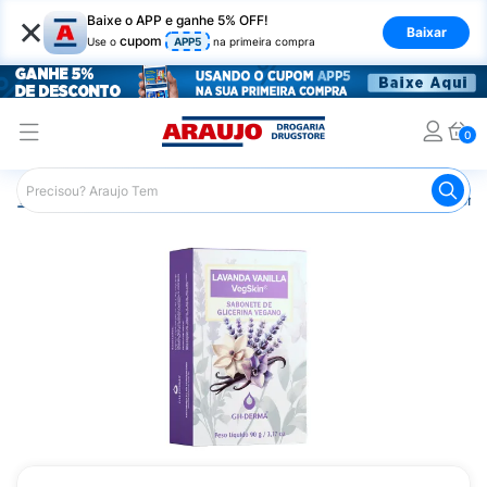
×
Baixe o APP e ganhe 5% OFF!
Baixar
cupom
Use o
APP5
na primeira compra
0
Araujo
Higiene Pessoal
Banho
Sabonetes
Sabonet