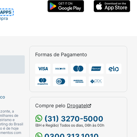
APP5
mpra
Formas de Pagamento
sco
Compre pelo
Drogatel
zonte, a
milhares de
(31) 3270-5000
eirismo e
ting do Brasil
(BH e Região) Todos os dias, 06h às 00h
o é de hoje
camentos com
0300.313.1010.