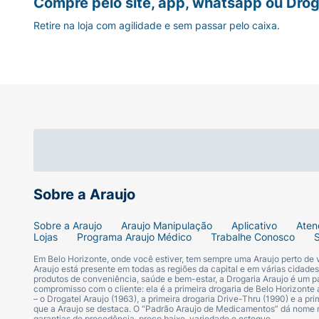
Compre pelo site, app, whatsapp ou Drog
Retire na loja com agilidade e sem passar pelo caixa.
Sobre a Araujo
Sobre a Araujo
Araujo Manipulação
Aplicativo
Aten
Lojas
Programa Araujo Médico
Trabalhe Conosco
Em Belo Horizonte, onde você estiver, tem sempre uma Araujo perto de
Araujo está presente em todas as regiões da capital e em várias cidade
produtos de conveniência, saúde e bem-estar, a Drogaria Araujo é um pa
compromisso com o cliente: ela é a primeira drogaria de Belo Horizonte a
– o Drogatel Araujo (1963), a primeira drogaria Drive-Thru (1990) e a 
que a Araujo se destaca. O “Padrão Araujo de Medicamentos” dá nome
garantias de procedência, preço baixo, variedade e estoque.