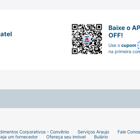
Baixe o A
atel
OFF!
Use o
cupom
na primeira co
dimentos Corporativos - Convênio
Serviços Araujo
Fale Cono
Seja um fornecedor
Ofereça seu imóvel
Bulário