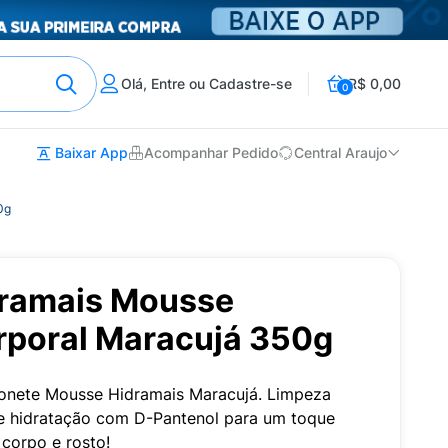
Olá, Entre ou Cadastre-se
R$ 0,00
0
Baixar App
Acompanhar Pedido
Central Araujo
0g
dramais Mousse
orporal Maracujá 350g
onete Mousse Hidramais Maracujá. Limpeza
 e hidratação com D-Pantenol para um toque
 corpo e rosto!