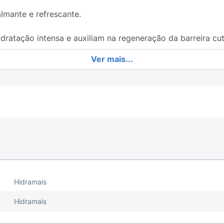
lmante e refrescante.
ratação intensa e auxiliam na regeneração da barreira cu
Ver mais...
esidratação, mantendo o viço por muito mais tempo.
 passo.
 e enxágue.
pós o banho.
 pele.
Hidramais
Hidramais