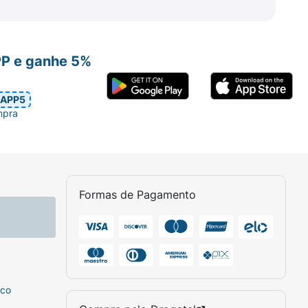
PP e ganhe 5%
APP5
mpra
Formas de Pagamento
sco