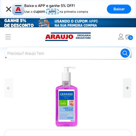
×
Baixe o APP e ganhe 5% OFF!
Baixar
cupom
Use o
APP5
na primeira compra
0
Araujo
Infantil
Banho Infantil
Sabonete Infantil
Sab