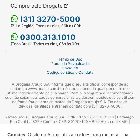
Compre pelo
Drogatel
(31) 3270-5000
(BH e Região) Todos os dias, 06h às 00h
0300.313.1010
(Todo Brasil) Todos os dias, 06h às 00h
Termo de Uso
Portal da Privacidade
Covid-19
Código de Ética e Conduta
A Drogaria Araujo S/A informa que o seu site oficial corresponde ao
endereço www.araujo.com.br, não reconhecendo qualquer outro que
utilize indevidamente da sua marca. Para sua segurança recomendamos
que não sejam realizadas compras em sites desconhecidos que se utilizem
de forma fraudulenta da marca da Drogaria Araujo S.A. Em caso de
dúvidas, gentileza entrar em contato com (31) 3270-5000.
Razão Social: Drogaria Araujo S.A | CNPJ: 17.256.512.0001-16 | Endereço:
Rua Curitiba 327 - Centro - CEP: 30170-120 - Belo Horizonte - MG |
Telefones: 0300.313.1010 e (31) 3270-5000 Horário de funcionamento -
06:00h às 00:00h | Consultores técnicos responsáveis: Hairton Ayres
Cookies:
O site da Araujo utiliza cookies para melhorar sua
Azevedo Guimarães – CRF 10.965 | Yasmin Silva Alvarenga – CRF 52.584 -
Consultor substituto: Thiago Aguiar Pinheiro - CRF Nº 13.748. Alvará