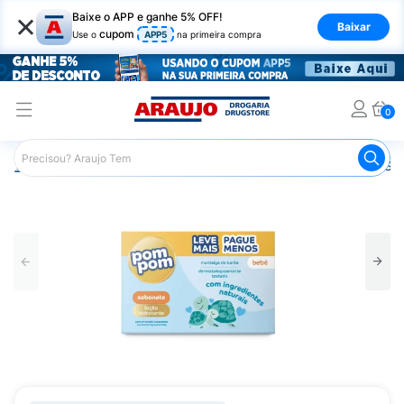
×
Baixe o APP e ganhe 5% OFF!
Baixar
cupom
Use o
APP5
na primeira compra
0
Araujo
Infantil
Banho Infantil
Sabonete Infantil
Sab